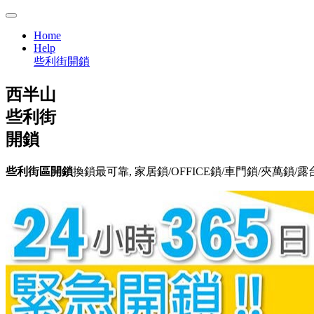
Home
Help
些利街開鎖
西半山
些利街
開鎖
些利街區開鎖
換鎖最可靠, 家居鎖/OFFICE鎖/車門鎖/夾萬鎖/露台