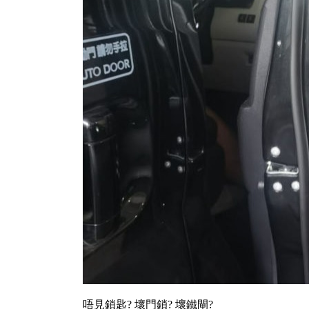
唔見鎖匙? 壞門鎖? 壞鐵閘?