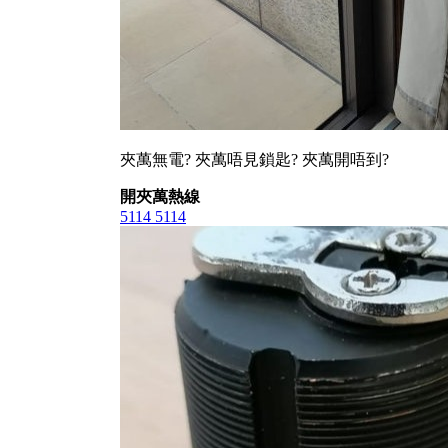
夾萬無電? 夾萬唔見鎖匙? 夾萬開唔到?
開夾萬熱線
5114 5114