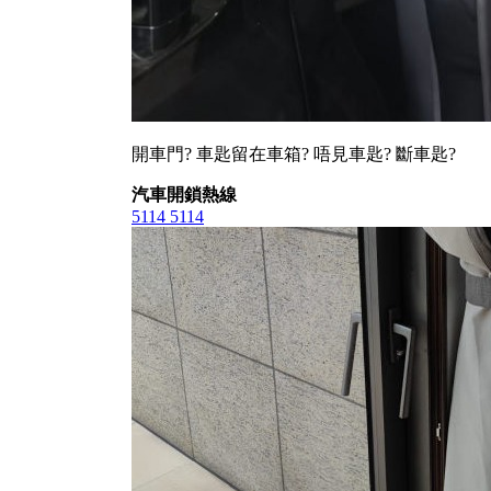
開車門? 車匙留在車箱? 唔見車匙? 斷車匙?
汽車開鎖熱線
5114 5114