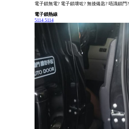
電子鎖無電? 電子鎖壞咗? 無後備匙? 唔識鎖門?
電子鎖熱線
5114 5114