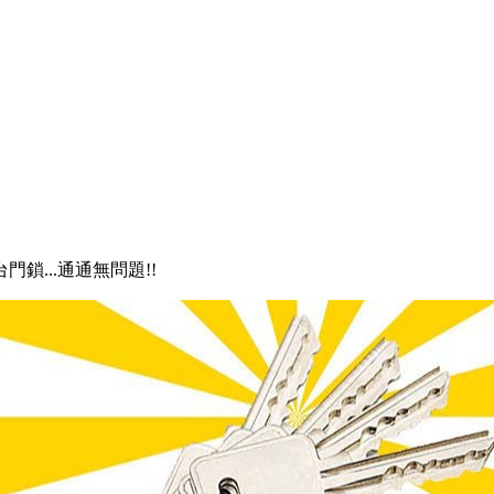
門鎖...通通無問題!!