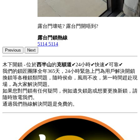
露台門壞咗? 露台門開唔到?
露台門鎖熱線
5114 5114
Previous
Next
木下開鎖 - 位於
西半山
的
克頓道
✔24小時✔快速✔可靠✔
我們的鎖匠團隊全年365天，24小時緊急上門為用戶解決開鎖
換鎖等各種鎖類問題，隨時侯命，風雨不改，第一時間趕赴現
場，為大家解決問題。
如果您對門鎖有任何疑問，例如遺失鎖匙或想要更換新鎖，請
隨時致電我們。
通過我們熱線解決問題是免費的。