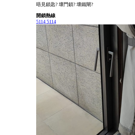
唔見鎖匙? 壞門鎖? 壞鐵閘?
開鎖熱線
5114 5114