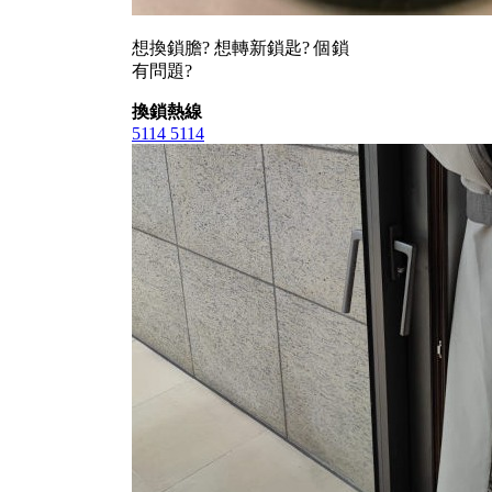
想換鎖膽? 想轉新鎖匙? 個鎖
有問題?
換鎖熱線
5114 5114