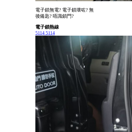
電子鎖無電? 電子鎖壞咗? 無
後備匙? 唔識鎖門?
電子鎖熱線
5114 5114