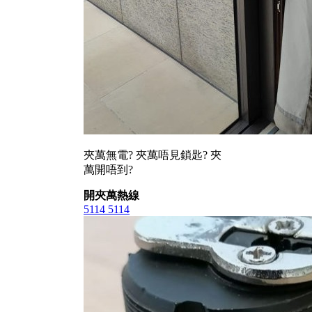
夾萬無電? 夾萬唔見鎖匙? 夾
萬開唔到?
開夾萬熱線
5114 5114