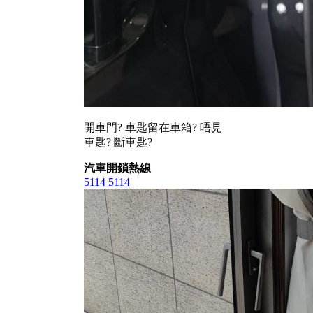
開車門? 車匙留在車箱? 唔見
車匙? 斷車匙?
汽車開鎖熱線
5114 5114