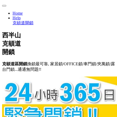
Home
Help
克頓道開鎖
西半山
克頓道
開鎖
克頓道區開鎖
換鎖最可靠, 家居鎖/OFFICE鎖/車門鎖/夾萬鎖/露
台門鎖...通通無問題!!