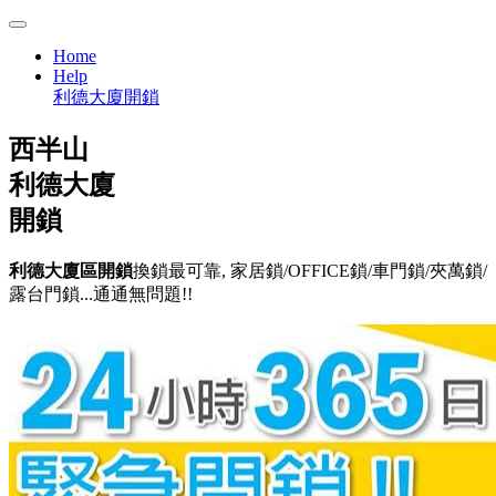
Home
Help
利德大廈開鎖
西半山
利德大廈
開鎖
利德大廈區開鎖
換鎖最可靠, 家居鎖/OFFICE鎖/車門鎖/夾萬鎖/
露台門鎖...通通無問題!!