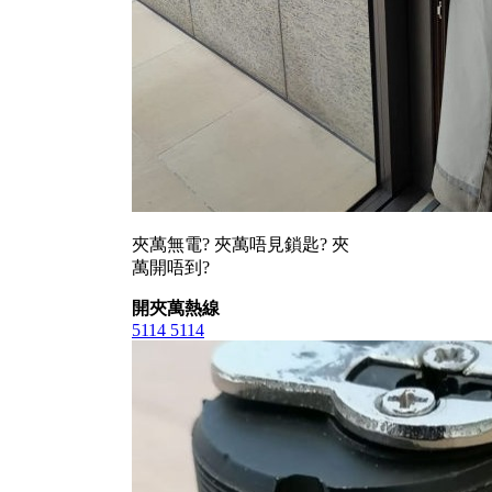
夾萬無電? 夾萬唔見鎖匙? 夾
萬開唔到?
開夾萬熱線
5114 5114