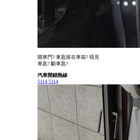
開車門? 車匙留在車箱? 唔見
車匙? 斷車匙?
汽車開鎖熱線
5114 5114