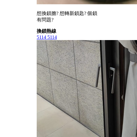
想換鎖膽? 想轉新鎖匙? 個鎖
有問題?
換鎖熱線
5114 5114