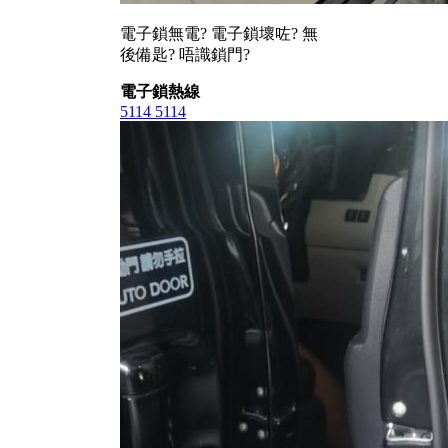
電子鎖無電? 電子鎖壞咗? 無
後備匙? 唔識鎖門?
電子鎖熱線
5114 5114