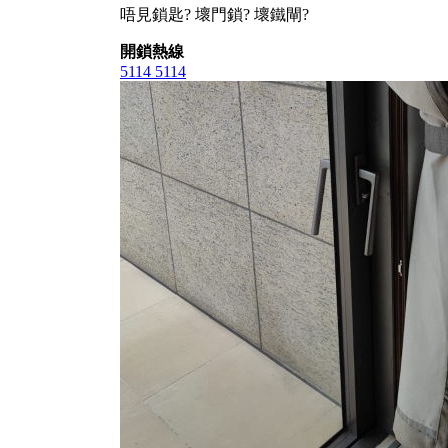
唔見鎖匙? 壞門鎖? 壞鐵閘?
開鎖熱線
5114 5114