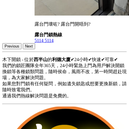
露台門壞咗? 露台門開唔到?
露台門鎖熱線
5114 5114
Previous
Next
木下開鎖 - 位於
西半山
的
利德大廈
✔24小時✔快速✔可靠✔
我們的鎖匠團隊全年365天，24小時緊急上門為用戶解決開鎖
換鎖等各種鎖類問題，隨時侯命，風雨不改，第一時間趕赴現
場，為大家解決問題。
如果您對門鎖有任何疑問，例如遺失鎖匙或想要更換新鎖，請
隨時致電我們。
通過我們熱線解決問題是免費的。