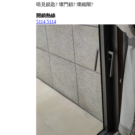
唔見鎖匙? 壞門鎖? 壞鐵閘?
開鎖熱線
5114 5114