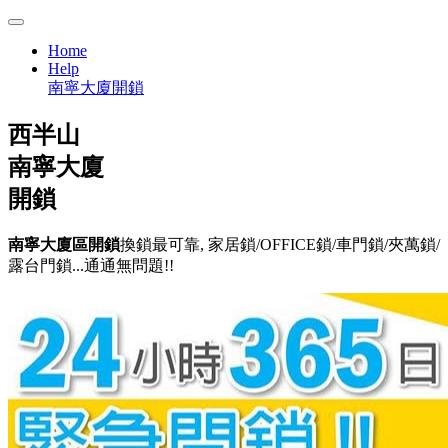
Home
Help
南寧大廈開鎖
西半山
南寧大廈
開鎖
南寧大廈區開鎖
換鎖最可靠, 家居鎖/OFFICE鎖/車門鎖/夾萬鎖/
露台門鎖...通通無問題!!