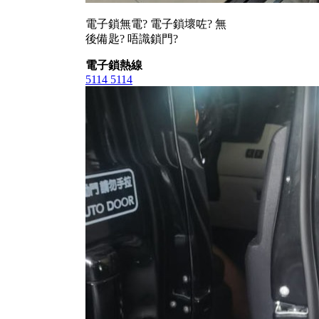
電子鎖無電? 電子鎖壞咗? 無
後備匙? 唔識鎖門?
電子鎖熱線
5114 5114