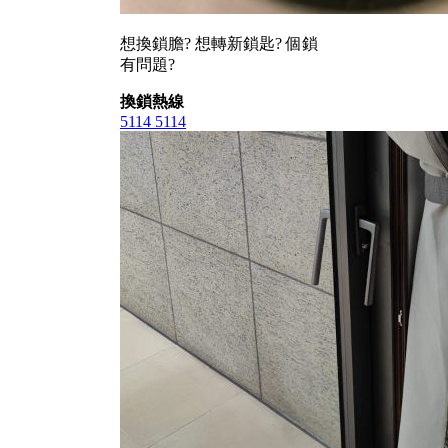
想換鎖膽? 想轉新鎖匙? 個鎖
有問題?
換鎖熱線
5114 5114