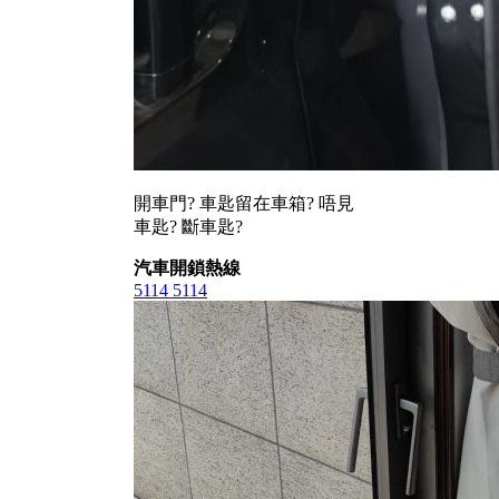
開車門? 車匙留在車箱? 唔見
車匙? 斷車匙?
汽車開鎖熱線
5114 5114