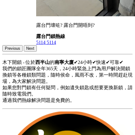
露台門壞咗? 露台門開唔到?
露台門鎖熱線
5114 5114
Previous
Next
木下開鎖 - 位於
西半山
的
南寧大廈
✔24小時✔快速✔可靠✔
我們的鎖匠團隊全年365天，24小時緊急上門為用戶解決開鎖
換鎖等各種鎖類問題，隨時侯命，風雨不改，第一時間趕赴現
場，為大家解決問題。
如果您對門鎖有任何疑問，例如遺失鎖匙或想要更換新鎖，請
隨時致電我們。
通過我們熱線解決問題是免費的。