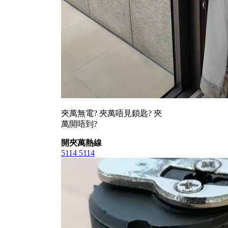
夾萬無電? 夾萬唔見鎖匙? 夾
萬開唔到?
開夾萬熱線
5114 5114