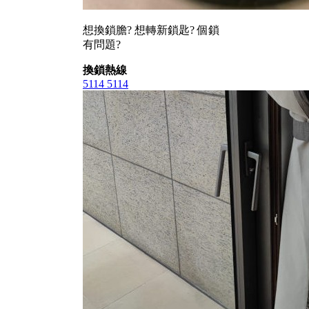
想換鎖膽? 想轉新鎖匙? 個鎖
有問題?
換鎖熱線
5114 5114