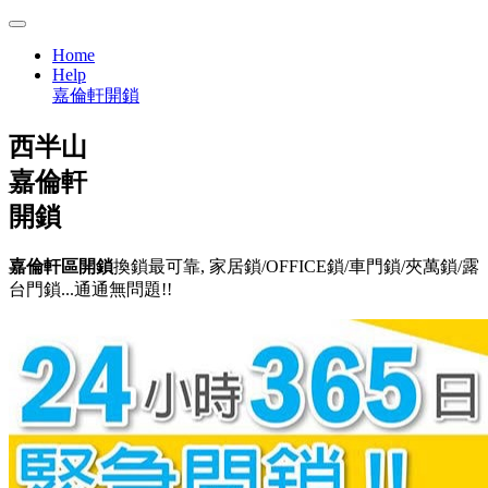
Home
Help
嘉倫軒開鎖
西半山
嘉倫軒
開鎖
嘉倫軒區開鎖
換鎖最可靠, 家居鎖/OFFICE鎖/車門鎖/夾萬鎖/露
台門鎖...通通無問題!!