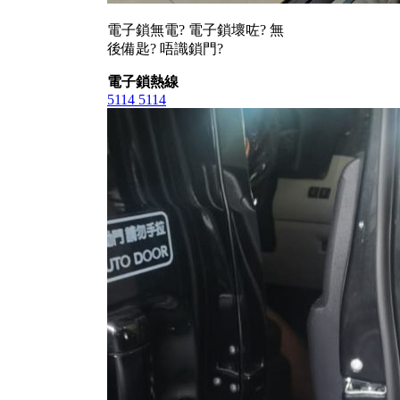
電子鎖無電? 電子鎖壞咗? 無
後備匙? 唔識鎖門?
電子鎖熱線
5114 5114