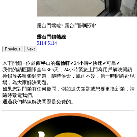
露台門壞咗? 露台門開唔到?
露台門鎖熱線
5114 5114
Previous
Next
木下開鎖 - 位於
西半山
的
嘉倫軒
✔24小時✔快速✔可靠✔
我們的鎖匠團隊全年365天，24小時緊急上門為用戶解決開鎖
換鎖等各種鎖類問題，隨時侯命，風雨不改，第一時間趕赴現
場，為大家解決問題。
如果您對門鎖有任何疑問，例如遺失鎖匙或想要更換新鎖，請
隨時致電我們。
通過我們熱線解決問題是免費的。