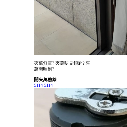
夾萬無電? 夾萬唔見鎖匙? 夾
萬開唔到?
開夾萬熱線
5114 5114