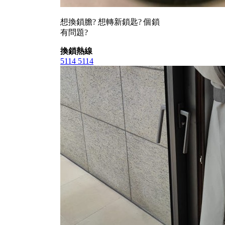
想換鎖膽? 想轉新鎖匙? 個鎖
有問題?
換鎖熱線
5114 5114