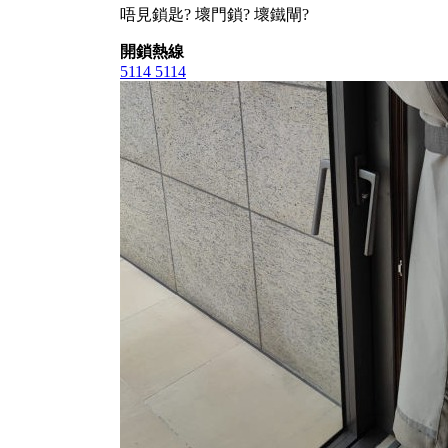
唔見鎖匙? 壞門鎖? 壞鐵閘?
開鎖熱線
5114 5114