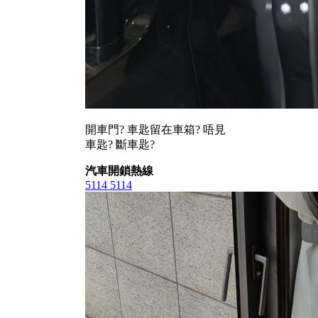
開車門? 車匙留在車箱? 唔見
車匙? 斷車匙?
汽車開鎖熱線
5114 5114