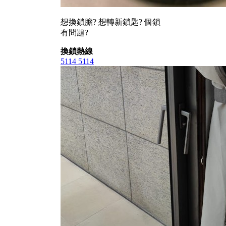
想換鎖膽? 想轉新鎖匙? 個鎖
有問題?
換鎖熱線
5114 5114