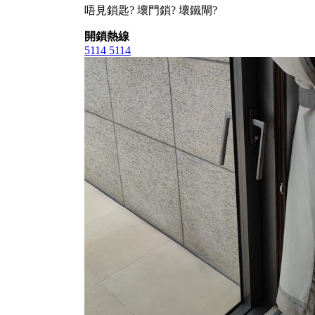
唔見鎖匙? 壞門鎖? 壞鐵閘?
開鎖熱線
5114 5114