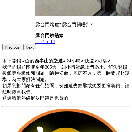
露台門壞咗? 露台門開唔到?
露台門鎖熱線
5114 5114
Previous
Next
木下開鎖 - 位於
西半山
的
堅道
✔24小時✔快速✔可靠✔
我們的鎖匠團隊全年365天，24小時緊急上門為用戶解決開鎖
換鎖等各種鎖類問題，隨時侯命，風雨不改，第一時間趕赴現
場，為大家解決問題。
如果您對門鎖有任何疑問，例如遺失鎖匙或想要更換新鎖，請
隨時致電我們。
通過我們熱線解決問題是免費的。