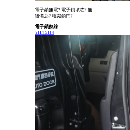
電子鎖無電? 電子鎖壞咗? 無
後備匙? 唔識鎖門?
電子鎖熱線
5114 5114