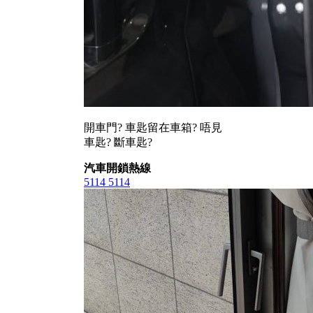
開車門? 車匙留在車箱? 唔見
車匙? 斷車匙?
汽車開鎖熱線
5114 5114