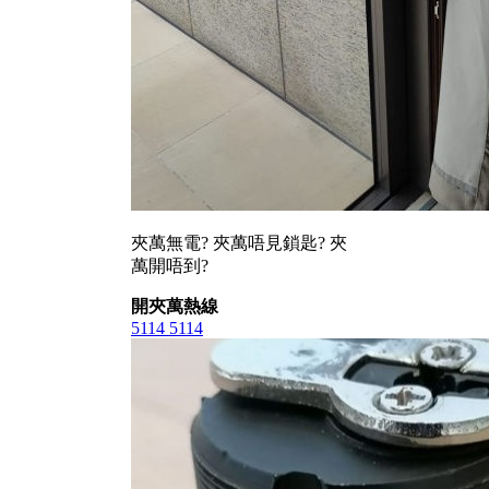
夾萬無電? 夾萬唔見鎖匙? 夾
萬開唔到?
開夾萬熱線
5114 5114