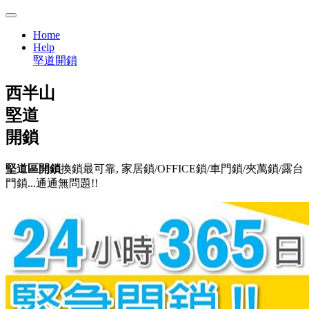
Home
Help
堅道開鎖
西半山
堅道
開鎖
堅道區開鎖
換鎖最可靠, 家居鎖/OFFICE鎖/車門鎖/夾萬鎖/露台
門鎖...通通無問題!!