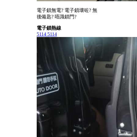
電子鎖無電? 電子鎖壞咗? 無
後備匙? 唔識鎖門?
電子鎖熱線
5114 5114