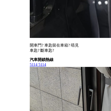
開車門? 車匙留在車箱? 唔見
車匙? 斷車匙?
汽車開鎖熱線
5114 5114