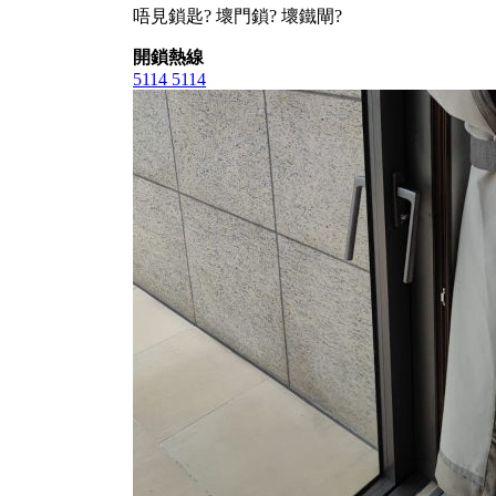
唔見鎖匙? 壞門鎖? 壞鐵閘?
開鎖熱線
5114 5114