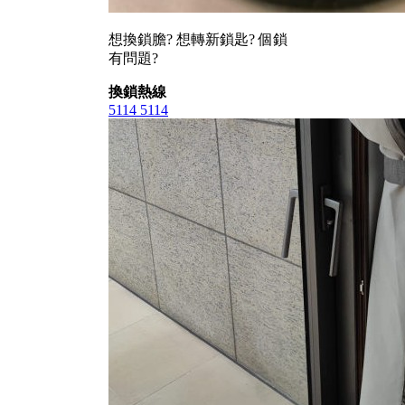
想換鎖膽? 想轉新鎖匙? 個鎖
有問題?
換鎖熱線
5114 5114