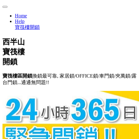
Home
Help
寶筏樓開鎖
西半山
寶筏樓
開鎖
寶筏樓區開鎖
換鎖最可靠, 家居鎖/OFFICE鎖/車門鎖/夾萬鎖/露
台門鎖...通通無問題!!