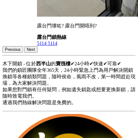
露台門壞咗? 露台門開唔到?
露台門鎖熱線
5114 5114
Previous
Next
木下開鎖 - 位於
西半山
的
寶筏樓
✔24小時✔快速✔可靠✔
我們的鎖匠團隊全年365天，24小時緊急上門為用戶解決開鎖
換鎖等各種鎖類問題，隨時侯命，風雨不改，第一時間趕赴現
場，為大家解決問題。
如果您對門鎖有任何疑問，例如遺失鎖匙或想要更換新鎖，請
隨時致電我們。
通過我們熱線解決問題是免費的。