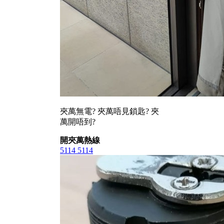
夾萬無電? 夾萬唔見鎖匙? 夾
萬開唔到?
開夾萬熱線
5114 5114