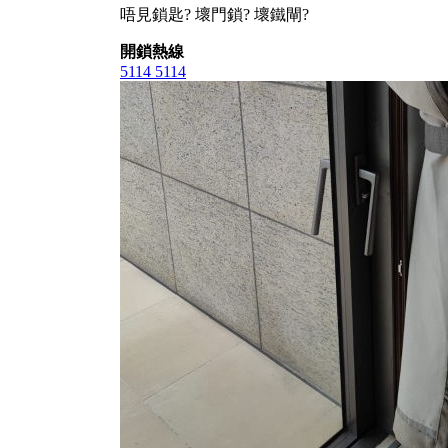
唔見鎖匙? 壞門鎖? 壞鐵閘?
開鎖熱線
5114 5114