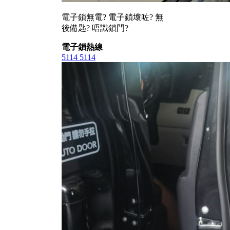
電子鎖無電? 電子鎖壞咗? 無
後備匙? 唔識鎖門?
電子鎖熱線
5114 5114