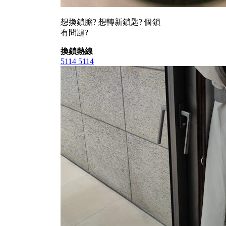
想換鎖膽? 想轉新鎖匙? 個鎖
有問題?
換鎖熱線
5114 5114