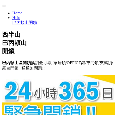
Home
Help
巴丙頓山開鎖
西半山
巴丙頓山
開鎖
巴丙頓山區開鎖
換鎖最可靠, 家居鎖/OFFICE鎖/車門鎖/夾萬鎖/
露台門鎖...通通無問題!!