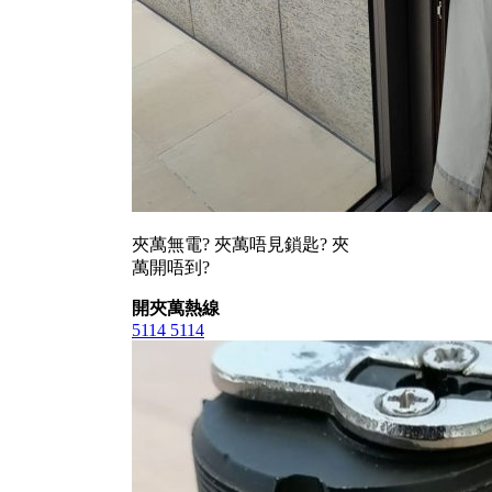
夾萬無電? 夾萬唔見鎖匙? 夾
萬開唔到?
開夾萬熱線
5114 5114