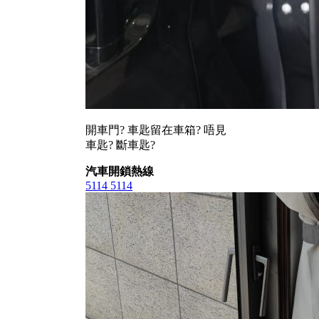
開車門? 車匙留在車箱? 唔見
車匙? 斷車匙?
汽車開鎖熱線
5114 5114