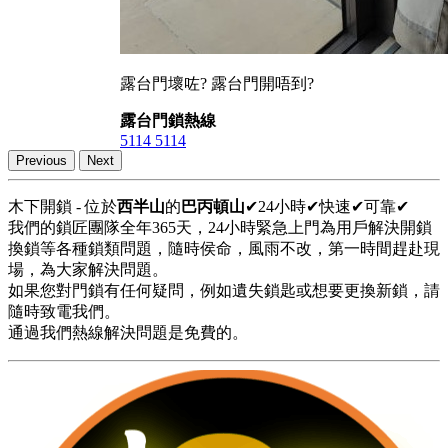
露台門壞咗? 露台門開唔到?
露台門鎖熱線
5114 5114
Previous
Next
木下開鎖 - 位於
西半山
的
巴丙頓山
✔24小時✔快速✔可靠✔
我們的鎖匠團隊全年365天，24小時緊急上門為用戶解決開鎖
換鎖等各種鎖類問題，隨時侯命，風雨不改，第一時間趕赴現
場，為大家解決問題。
如果您對門鎖有任何疑問，例如遺失鎖匙或想要更換新鎖，請
隨時致電我們。
通過我們熱線解決問題是免費的。