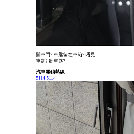
開車門? 車匙留在車箱? 唔見
車匙? 斷車匙?
汽車開鎖熱線
5114 5114