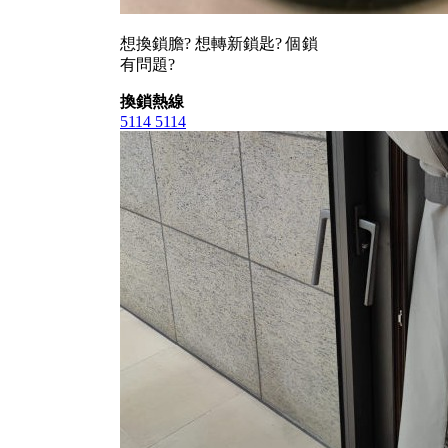
想換鎖膽? 想轉新鎖匙? 個鎖
有問題?
換鎖熱線
5114 5114