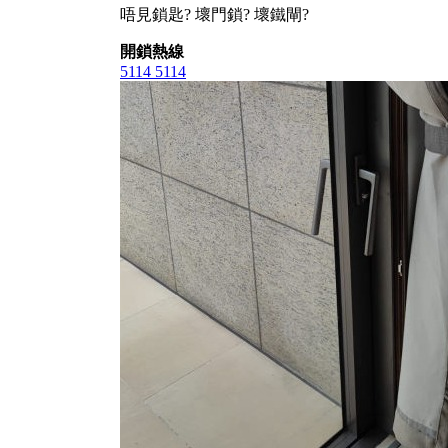
唔見鎖匙? 壞門鎖? 壞鐵閘?
開鎖熱線
5114 5114