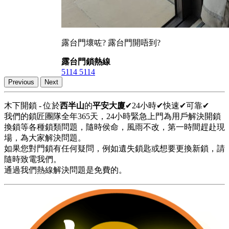
露台門壞咗? 露台門開唔到?
露台門鎖熱線
5114 5114
Previous
Next
木下開鎖 - 位於
西半山
的
平安大廈
✔24小時✔快速✔可靠✔
我們的鎖匠團隊全年365天，24小時緊急上門為用戶解決開鎖
換鎖等各種鎖類問題，隨時侯命，風雨不改，第一時間趕赴現
場，為大家解決問題。
如果您對門鎖有任何疑問，例如遺失鎖匙或想要更換新鎖，請
隨時致電我們。
通過我們熱線解決問題是免費的。