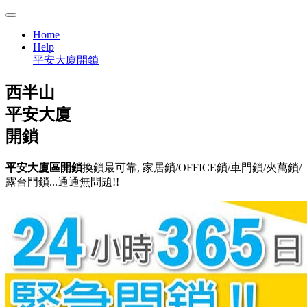
Home
Help
平安大廈開鎖
西半山
平安大廈
開鎖
平安大廈區開鎖
換鎖最可靠, 家居鎖/OFFICE鎖/車門鎖/夾萬鎖/
露台門鎖...通通無問題!!