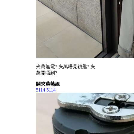
夾萬無電? 夾萬唔見鎖匙? 夾
萬開唔到?
開夾萬熱線
5114 5114