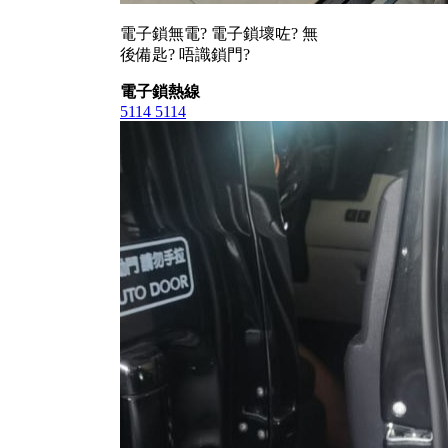
電子鎖無電? 電子鎖壞咗? 無
後備匙? 唔識鎖門?
電子鎖熱線
5114 5114