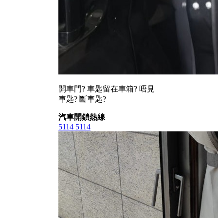
開車門? 車匙留在車箱? 唔見
車匙? 斷車匙?
汽車開鎖熱線
5114 5114