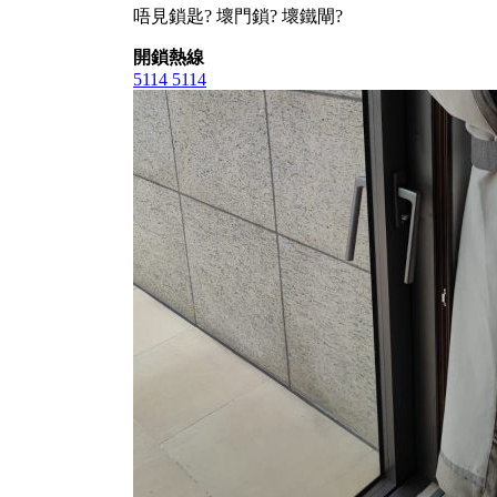
唔見鎖匙? 壞門鎖? 壞鐵閘?
開鎖熱線
5114 5114