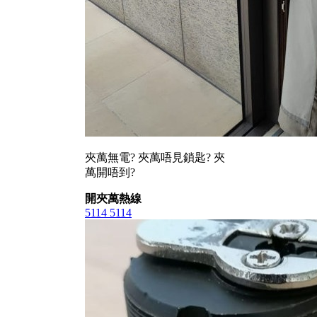
夾萬無電? 夾萬唔見鎖匙? 夾
萬開唔到?
開夾萬熱線
5114 5114