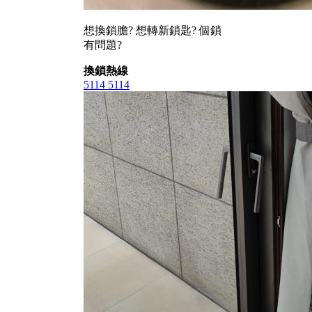
想換鎖膽? 想轉新鎖匙? 個鎖
有問題?
換鎖熱線
5114 5114