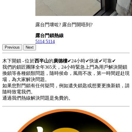
露台門壞咗? 露台門開唔到?
露台門鎖熱線
5114 5114
Previous
Next
木下開鎖 - 位於
西半山
的
廣德樓
✔24小時✔快速✔可靠✔
我們的鎖匠團隊全年365天，24小時緊急上門為用戶解決開鎖
換鎖等各種鎖類問題，隨時侯命，風雨不改，第一時間趕赴現
場，為大家解決問題。
如果您對門鎖有任何疑問，例如遺失鎖匙或想要更換新鎖，請
隨時致電我們。
通過我們熱線解決問題是免費的。