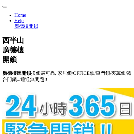
Home
Help
廣德樓開鎖
西半山
廣德樓
開鎖
廣德樓區開鎖
換鎖最可靠, 家居鎖/OFFICE鎖/車門鎖/夾萬鎖/露
台門鎖...通通無問題!!