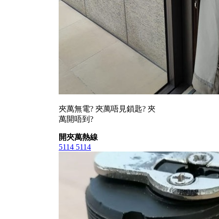
夾萬無電? 夾萬唔見鎖匙? 夾
萬開唔到?
開夾萬熱線
5114 5114