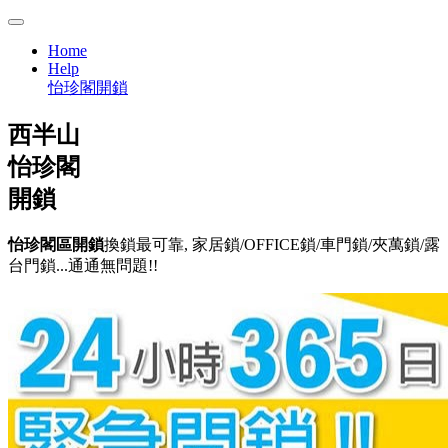
Home
Help
怡珍閣開鎖
西半山
怡珍閣
開鎖
怡珍閣區開鎖
換鎖最可靠, 家居鎖/OFFICE鎖/車門鎖/夾萬鎖/露
台門鎖...通通無問題!!