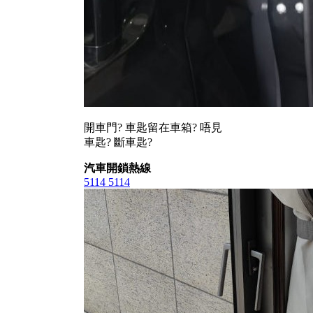
開車門? 車匙留在車箱? 唔見
車匙? 斷車匙?
汽車開鎖熱線
5114 5114