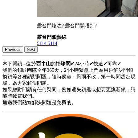
露台門壞咗? 露台門開唔到?
露台門鎖熱線
5114 5114
Previous
Next
木下開鎖 - 位於
西半山
的
怡珍閣
✔24小時✔快速✔可靠✔
我們的鎖匠團隊全年365天，24小時緊急上門為用戶解決開鎖
換鎖等各種鎖類問題，隨時侯命，風雨不改，第一時間趕赴現
場，為大家解決問題。
如果您對門鎖有任何疑問，例如遺失鎖匙或想要更換新鎖，請
隨時致電我們。
通過我們熱線解決問題是免費的。