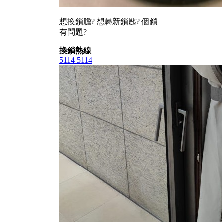
想換鎖膽? 想轉新鎖匙? 個鎖
有問題?
換鎖熱線
5114 5114