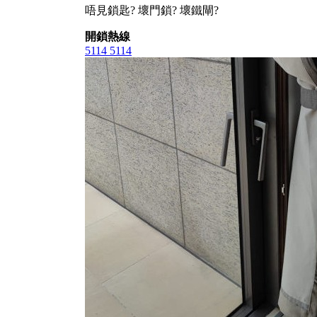
唔見鎖匙? 壞門鎖? 壞鐵閘?
開鎖熱線
5114 5114