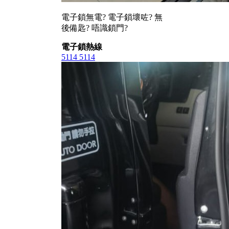
電子鎖無電? 電子鎖壞咗? 無
後備匙? 唔識鎖門?
電子鎖熱線
5114 5114