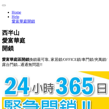
Home
Help
愛富華庭開鎖
西半山
愛富華庭
開鎖
愛富華庭區開鎖
換鎖最可靠, 家居鎖/OFFICE鎖/車門鎖/夾萬鎖/
露台門鎖...通通無問題!!