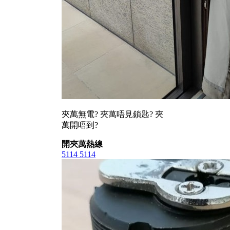
夾萬無電? 夾萬唔見鎖匙? 夾
萬開唔到?
開夾萬熱線
5114 5114