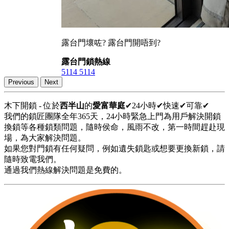
露台門壞咗? 露台門開唔到?
露台門鎖熱線
5114 5114
Previous
Next
木下開鎖 - 位於
西半山
的
愛富華庭
✔24小時✔快速✔可靠✔
我們的鎖匠團隊全年365天，24小時緊急上門為用戶解決開鎖
換鎖等各種鎖類問題，隨時侯命，風雨不改，第一時間趕赴現
場，為大家解決問題。
如果您對門鎖有任何疑問，例如遺失鎖匙或想要更換新鎖，請
隨時致電我們。
通過我們熱線解決問題是免費的。