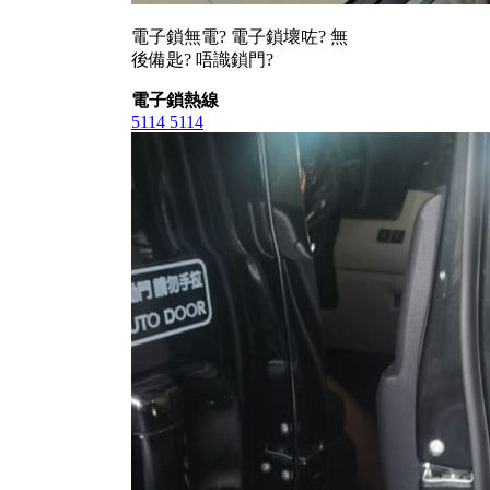
電子鎖無電? 電子鎖壞咗? 無
後備匙? 唔識鎖門?
電子鎖熱線
5114 5114