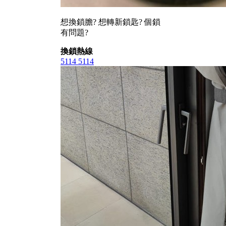
想換鎖膽? 想轉新鎖匙? 個鎖
有問題?
換鎖熱線
5114 5114