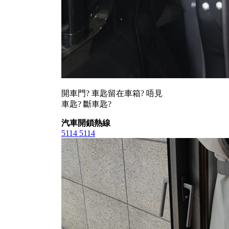
開車門? 車匙留在車箱? 唔見
車匙? 斷車匙?
汽車開鎖熱線
5114 5114