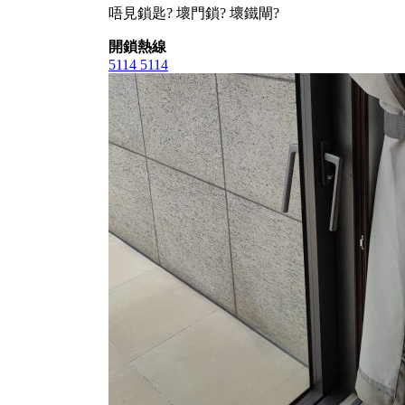
唔見鎖匙? 壞門鎖? 壞鐵閘?
開鎖熱線
5114 5114