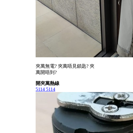
夾萬無電? 夾萬唔見鎖匙? 夾
萬開唔到?
開夾萬熱線
5114 5114