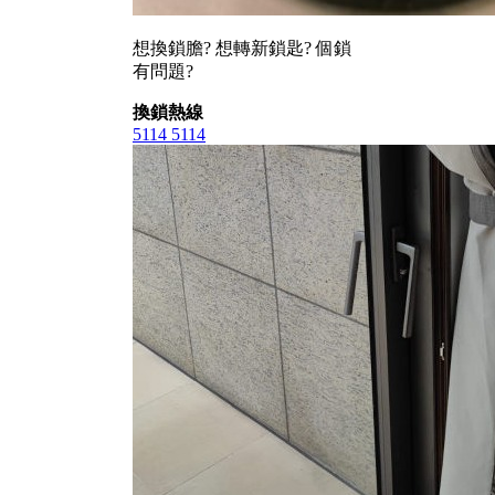
想換鎖膽? 想轉新鎖匙? 個鎖
有問題?
換鎖熱線
5114 5114