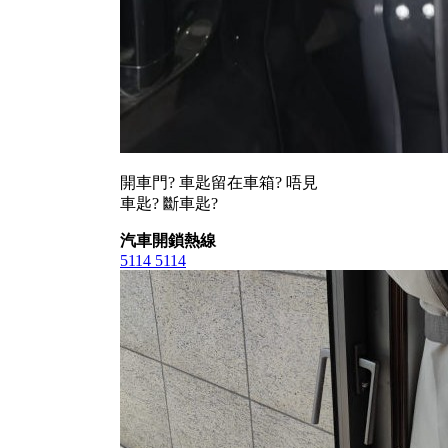
開車門? 車匙留在車箱? 唔見
車匙? 斷車匙?
汽車開鎖熱線
5114 5114