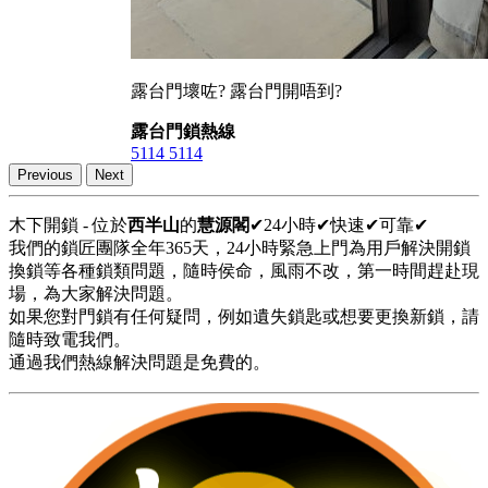
露台門壞咗? 露台門開唔到?
露台門鎖熱線
5114 5114
Previous
Next
木下開鎖 - 位於
西半山
的
慧源閣
✔24小時✔快速✔可靠✔
我們的鎖匠團隊全年365天，24小時緊急上門為用戶解決開鎖
換鎖等各種鎖類問題，隨時侯命，風雨不改，第一時間趕赴現
場，為大家解決問題。
如果您對門鎖有任何疑問，例如遺失鎖匙或想要更換新鎖，請
隨時致電我們。
通過我們熱線解決問題是免費的。