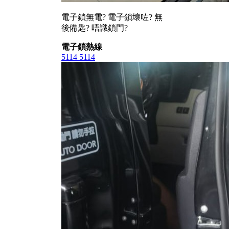
電子鎖無電? 電子鎖壞咗? 無
後備匙? 唔識鎖門?
電子鎖熱線
5114 5114