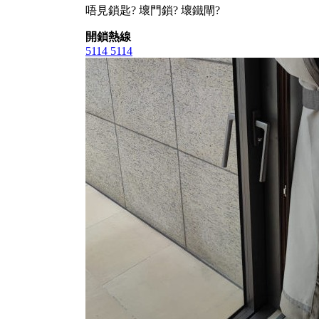
唔見鎖匙? 壞門鎖? 壞鐵閘?
開鎖熱線
5114 5114