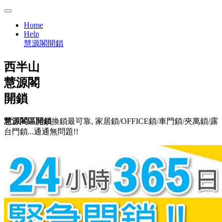
Home
Help
慧源閣開鎖
西半山
慧源閣
開鎖
慧源閣區開鎖
換鎖最可靠, 家居鎖/OFFICE鎖/車門鎖/夾萬鎖/露
台門鎖...通通無問題!!