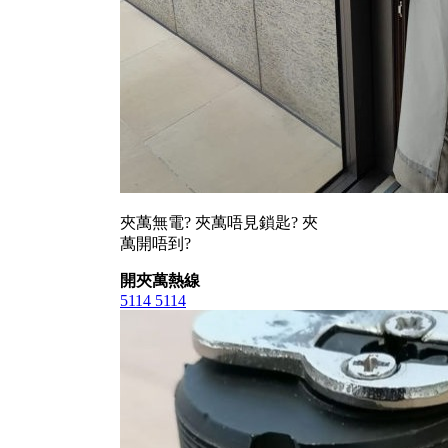
夾萬無電? 夾萬唔見鎖匙? 夾
萬開唔到?
開夾萬熱線
5114 5114