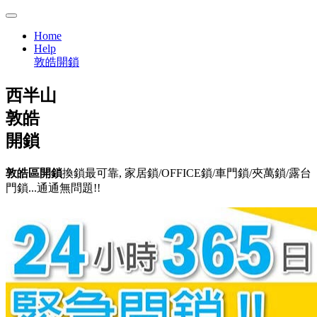
Home
Help
敦皓開鎖
西半山
敦皓
開鎖
敦皓區開鎖
換鎖最可靠, 家居鎖/OFFICE鎖/車門鎖/夾萬鎖/露台
門鎖...通通無問題!!