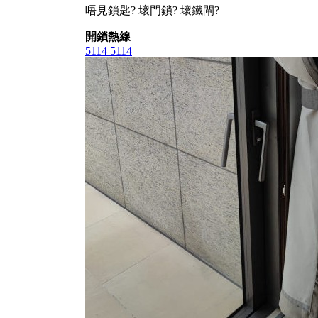
唔見鎖匙? 壞門鎖? 壞鐵閘?
開鎖熱線
5114 5114