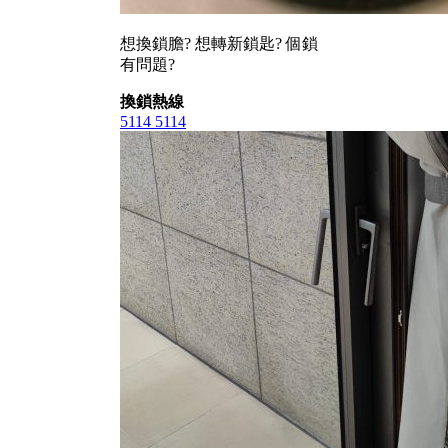
想換鎖膽? 想轉新鎖匙? 個鎖
有問題?
換鎖熱線
5114 5114