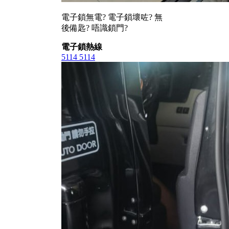
電子鎖無電? 電子鎖壞咗? 無
後備匙? 唔識鎖門?
電子鎖熱線
5114 5114