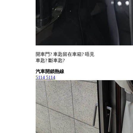
開車門? 車匙留在車箱? 唔見
車匙? 斷車匙?
汽車開鎖熱線
5114 5114