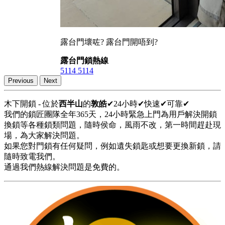
露台門壞咗? 露台門開唔到?
露台門鎖熱線
5114 5114
Previous
Next
木下開鎖 - 位於
西半山
的
敦皓
✔24小時✔快速✔可靠✔
我們的鎖匠團隊全年365天，24小時緊急上門為用戶解決開鎖
換鎖等各種鎖類問題，隨時侯命，風雨不改，第一時間趕赴現
場，為大家解決問題。
如果您對門鎖有任何疑問，例如遺失鎖匙或想要更換新鎖，請
隨時致電我們。
通過我們熱線解決問題是免費的。