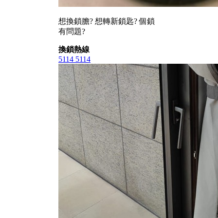
想換鎖膽? 想轉新鎖匙? 個鎖
有問題?
換鎖熱線
5114 5114