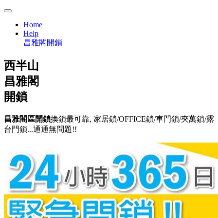
Home
Help
昌雅閣開鎖
西半山
昌雅閣
開鎖
昌雅閣區開鎖
換鎖最可靠, 家居鎖/OFFICE鎖/車門鎖/夾萬鎖/露
台門鎖...通通無問題!!