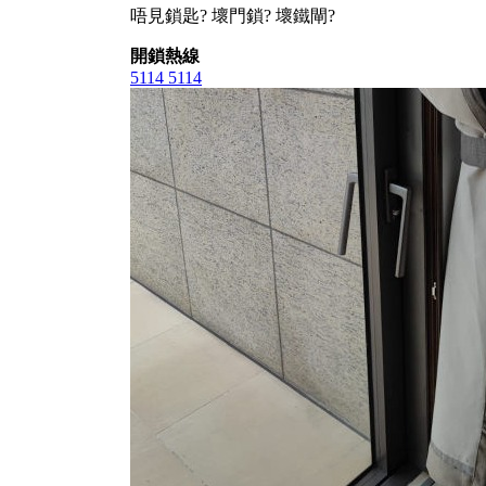
唔見鎖匙? 壞門鎖? 壞鐵閘?
開鎖熱線
5114 5114