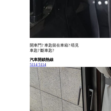
開車門? 車匙留在車箱? 唔見
車匙? 斷車匙?
汽車開鎖熱線
5114 5114