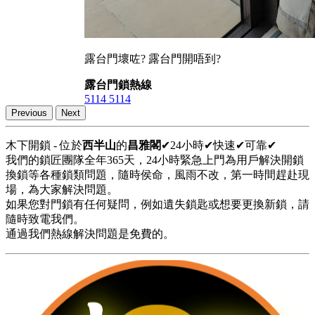
露台門壞咗? 露台門開唔到?
露台門鎖熱線
5114 5114
Previous
Next
木下開鎖 - 位於
西半山
的
昌雅閣
✔24小時✔快速✔可靠✔
我們的鎖匠團隊全年365天，24小時緊急上門為用戶解決開鎖
換鎖等各種鎖類問題，隨時侯命，風雨不改，第一時間趕赴現
場，為大家解決問題。
如果您對門鎖有任何疑問，例如遺失鎖匙或想要更換新鎖，請
隨時致電我們。
通過我們熱線解決問題是免費的。