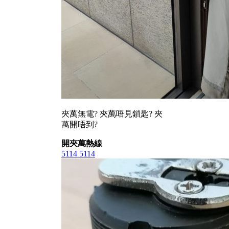
夾萬無電? 夾萬唔見鎖匙? 夾
萬開唔到?
開夾萬熱線
5114 5114