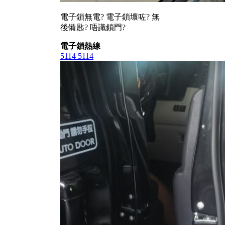
電子鎖無電? 電子鎖壞咗? 無
後備匙? 唔識鎖門?
電子鎖熱線
5114 5114