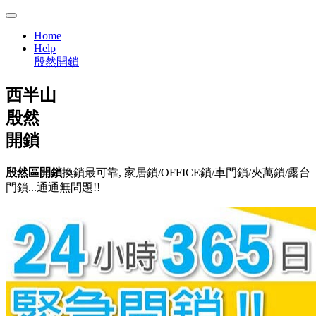
Home
Help
殷然開鎖
西半山
殷然
開鎖
殷然區開鎖
換鎖最可靠, 家居鎖/OFFICE鎖/車門鎖/夾萬鎖/露台
門鎖...通通無問題!!