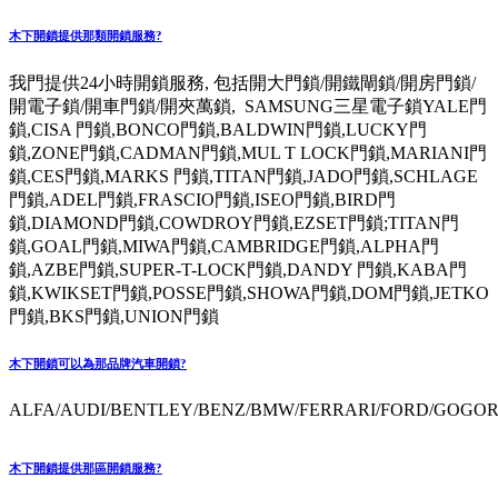
木下開鎖提供那類開鎖服務?
我門提供24小時開鎖服務, 包括開大門鎖/開鐵閘鎖/開房門鎖/
開電子鎖/開車門鎖/開夾萬鎖, SAMSUNG三星電子鎖YALE門
鎖,CISA 門鎖,BONCO門鎖,BALDWIN門鎖,LUCKY門
鎖,ZONE門鎖,CADMAN門鎖,MUL T LOCK門鎖,MARIANI門
鎖,CES門鎖,MARKS 門鎖,TITAN門鎖,JADO門鎖,SCHLAGE
門鎖,ADEL門鎖,FRASCIO門鎖,ISEO門鎖,BIRD門
鎖,DIAMOND門鎖,COWDROY門鎖,EZSET門鎖;TITAN門
鎖,GOAL門鎖,MIWA門鎖,CAMBRIDGE門鎖,ALPHA門
鎖,AZBE門鎖,SUPER-T-LOCK門鎖,DANDY 門鎖,KABA門
鎖,KWIKSET門鎖,POSSE門鎖,SHOWA門鎖,DOM門鎖,JETKO
門鎖,BKS門鎖,UNION門鎖
木下開鎖可以為那品牌汽車開鎖?
ALFA/AUDI/BENTLEY/BENZ/BMW/FERRARI/FORD/GOGORO
木下開鎖提供那區開鎖服務?