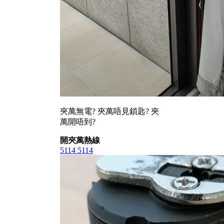
夾萬無電? 夾萬唔見鎖匙? 夾
萬開唔到?
開夾萬熱線
5114 5114