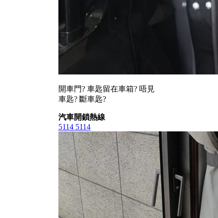
開車門? 車匙留在車箱? 唔見
車匙? 斷車匙?
汽車開鎖熱線
5114 5114