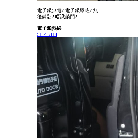
電子鎖無電? 電子鎖壞咗? 無
後備匙? 唔識鎖門?
電子鎖熱線
5114 5114