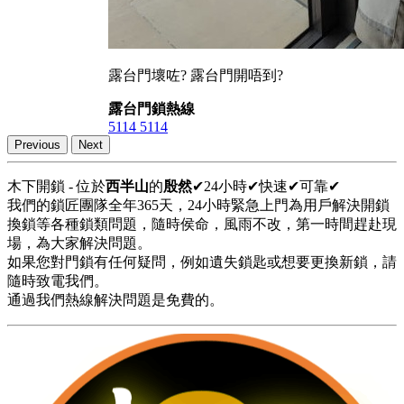
露台門壞咗? 露台門開唔到?
露台門鎖熱線
5114 5114
Previous
Next
木下開鎖 - 位於
西半山
的
殷然
✔24小時✔快速✔可靠✔
我們的鎖匠團隊全年365天，24小時緊急上門為用戶解決開鎖
換鎖等各種鎖類問題，隨時侯命，風雨不改，第一時間趕赴現
場，為大家解決問題。
如果您對門鎖有任何疑問，例如遺失鎖匙或想要更換新鎖，請
隨時致電我們。
通過我們熱線解決問題是免費的。