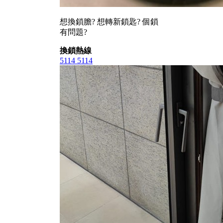
想換鎖膽? 想轉新鎖匙? 個鎖
有問題?
換鎖熱線
5114 5114