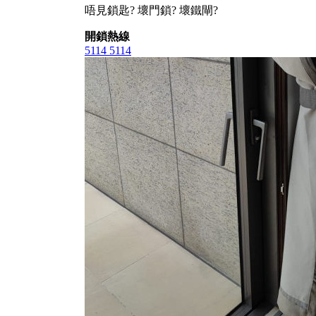
唔見鎖匙? 壞門鎖? 壞鐵閘?
開鎖熱線
5114 5114