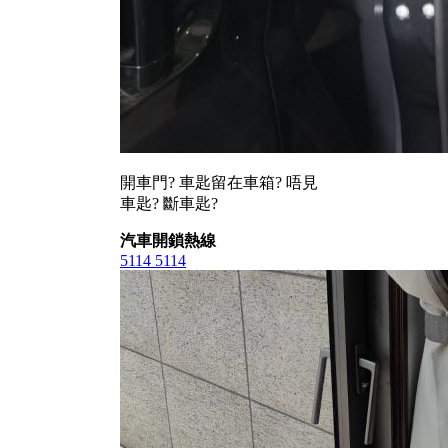
開車門? 車匙留在車箱? 唔見
車匙? 斷車匙?
汽車開鎖熱線
5114 5114