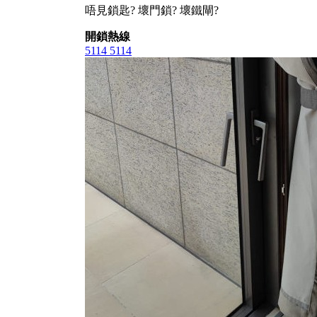
唔見鎖匙? 壞門鎖? 壞鐵閘?
開鎖熱線
5114 5114