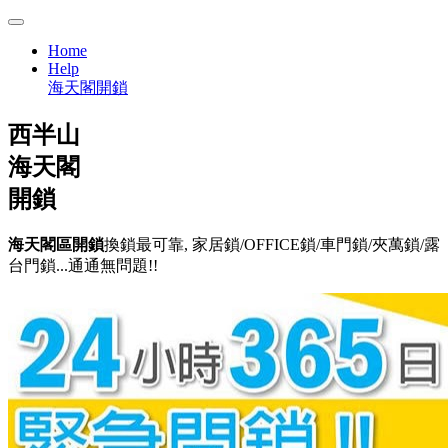
Home
Help
海天閣開鎖
西半山
海天閣
開鎖
海天閣區開鎖
換鎖最可靠, 家居鎖/OFFICE鎖/車門鎖/夾萬鎖/露
台門鎖...通通無問題!!