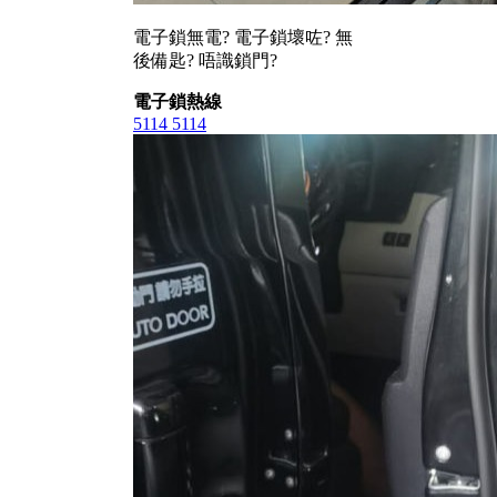
電子鎖無電? 電子鎖壞咗? 無
後備匙? 唔識鎖門?
電子鎖熱線
5114 5114