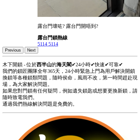
露台門壞咗? 露台門開唔到?
露台門鎖熱線
5114 5114
Previous
Next
木下開鎖 - 位於
西半山
的
海天閣
✔24小時✔快速✔可靠✔
我們的鎖匠團隊全年365天，24小時緊急上門為用戶解決開鎖
換鎖等各種鎖類問題，隨時侯命，風雨不改，第一時間趕赴現
場，為大家解決問題。
如果您對門鎖有任何疑問，例如遺失鎖匙或想要更換新鎖，請
隨時致電我們。
通過我們熱線解決問題是免費的。