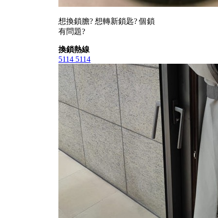
想換鎖膽? 想轉新鎖匙? 個鎖
有問題?
換鎖熱線
5114 5114