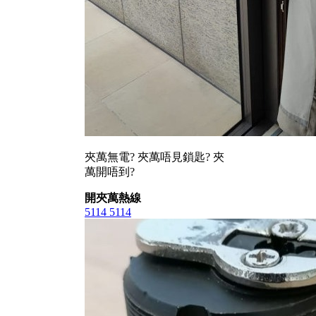
夾萬無電? 夾萬唔見鎖匙? 夾
萬開唔到?
開夾萬熱線
5114 5114