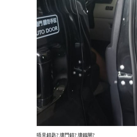
唔見鎖匙? 壞門鎖? 壞鐵閘?