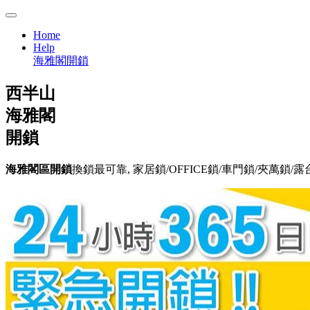
Home
Help
海雅閣開鎖
西半山
海雅閣
開鎖
海雅閣區開鎖
換鎖最可靠, 家居鎖/OFFICE鎖/車門鎖/夾萬鎖/露台