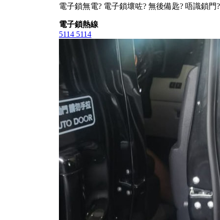
電子鎖無電? 電子鎖壞咗? 無後備匙? 唔識鎖門?
電子鎖熱線
5114 5114