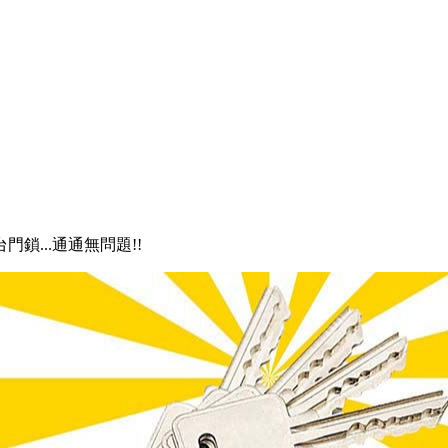
門鎖...通通無問題!!