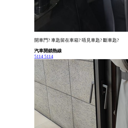
開車門? 車匙留在車箱? 唔見車匙? 斷車匙?
汽車開鎖熱線
5114 5114