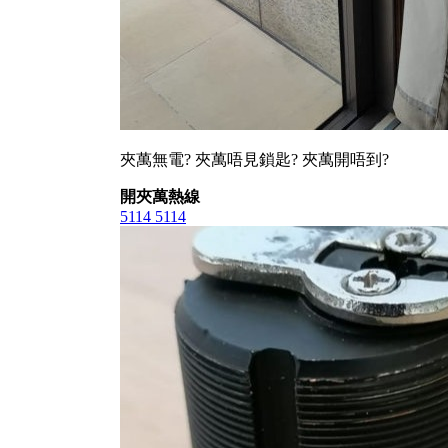
夾萬無電? 夾萬唔見鎖匙? 夾萬開唔到?
開夾萬熱線
5114 5114