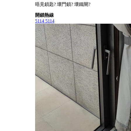
唔見鎖匙? 壞門鎖? 壞鐵閘?
開鎖熱線
5114 5114