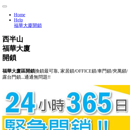
Home
Help
福華大廈開鎖
西半山
福華大廈
開鎖
福華大廈區開鎖
換鎖最可靠, 家居鎖/OFFICE鎖/車門鎖/夾萬鎖/
露台門鎖...通通無問題!!