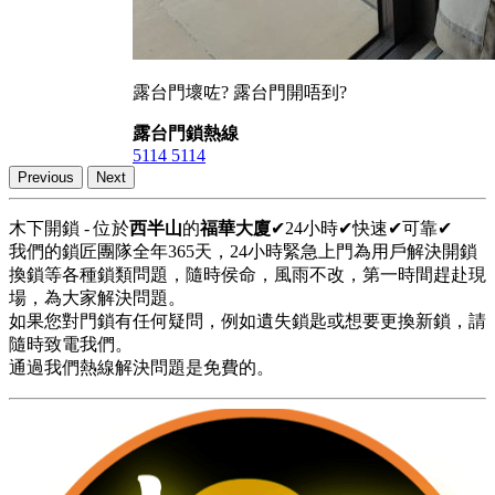
露台門壞咗? 露台門開唔到?
露台門鎖熱線
5114 5114
Previous
Next
木下開鎖 - 位於
西半山
的
福華大廈
✔24小時✔快速✔可靠✔
我們的鎖匠團隊全年365天，24小時緊急上門為用戶解決開鎖
換鎖等各種鎖類問題，隨時侯命，風雨不改，第一時間趕赴現
場，為大家解決問題。
如果您對門鎖有任何疑問，例如遺失鎖匙或想要更換新鎖，請
隨時致電我們。
通過我們熱線解決問題是免費的。