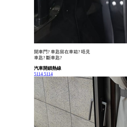
開車門? 車匙留在車箱? 唔見
車匙? 斷車匙?
汽車開鎖熱線
5114 5114