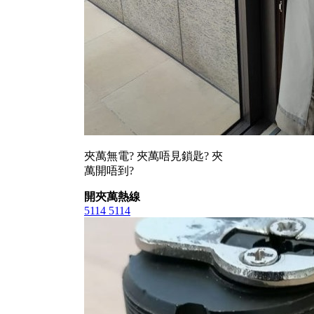
夾萬無電? 夾萬唔見鎖匙? 夾
萬開唔到?
開夾萬熱線
5114 5114