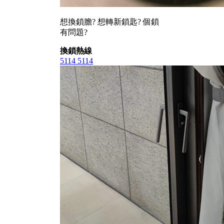
想換鎖膽? 想轉新鎖匙? 個鎖
有問題?
換鎖熱線
5114 5114