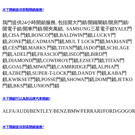
木下開鎖提供那類開鎖服務?
我門提供24小時開鎖服務, 包括開大門鎖/開鐵閘鎖/開房門鎖/
開電子鎖/開車門鎖/開夾萬鎖, SAMSUNG三星電子鎖YALE門
鎖,CISA 門鎖,BONCO門鎖,BALDWIN門鎖,LUCKY門
鎖,ZONE門鎖,CADMAN門鎖,MUL T LOCK門鎖,MARIANI門
鎖,CES門鎖,MARKS 門鎖,TITAN門鎖,JADO門鎖,SCHLAGE
門鎖,ADEL門鎖,FRASCIO門鎖,ISEO門鎖,BIRD門
鎖,DIAMOND門鎖,COWDROY門鎖,EZSET門鎖;TITAN門
鎖,GOAL門鎖,MIWA門鎖,CAMBRIDGE門鎖,ALPHA門
鎖,AZBE門鎖,SUPER-T-LOCK門鎖,DANDY 門鎖,KABA門
鎖,KWIKSET門鎖,POSSE門鎖,SHOWA門鎖,DOM門鎖,JETKO
門鎖,BKS門鎖,UNION門鎖
木下開鎖可以為那品牌汽車開鎖?
ALFA/AUDI/BENTLEY/BENZ/BMW/FERRARI/FORD/GOGORO
木下開鎖提供那區開鎖服務?