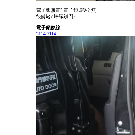
電子鎖無電? 電子鎖壞咗? 無
後備匙? 唔識鎖門?
電子鎖熱線
5114 5114