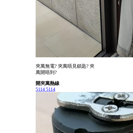
夾萬無電? 夾萬唔見鎖匙? 夾
萬開唔到?
開夾萬熱線
5114 5114