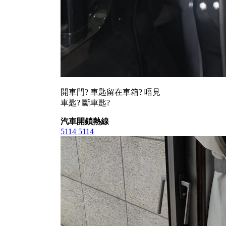
開車門? 車匙留在車箱? 唔見
車匙? 斷車匙?
汽車開鎖熱線
5114 5114