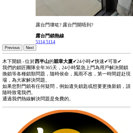
露台門壞咗? 露台門開唔到?
露台門鎖熱線
5114 5114
Previous
Next
木下開鎖 - 位於
西半山
的
穎章大廈
✔24小時✔快速✔可靠✔
我們的鎖匠團隊全年365天，24小時緊急上門為用戶解決開鎖
換鎖等各種鎖類問題，隨時侯命，風雨不改，第一時間趕赴現
場，為大家解決問題。
如果您對門鎖有任何疑問，例如遺失鎖匙或想要更換新鎖，請
隨時致電我們。
通過我們熱線解決問題是免費的。