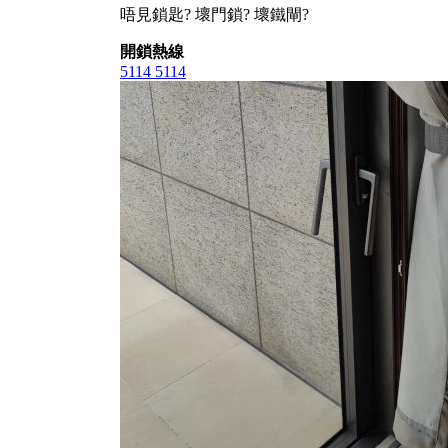
唔見鎖匙? 壞門鎖? 壞鐵閘?
開鎖熱線
5114 5114