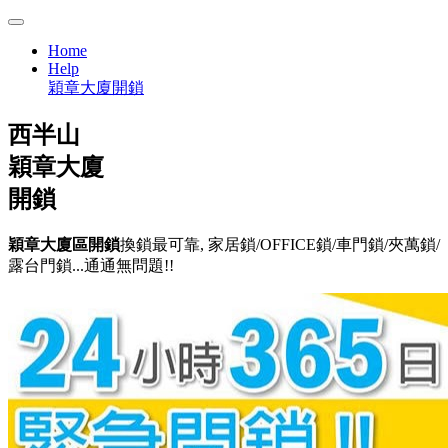
Home
Help
穎章大廈開鎖
西半山
穎章大廈
開鎖
穎章大廈區開鎖
換鎖最可靠, 家居鎖/OFFICE鎖/車門鎖/夾萬鎖/
露台門鎖...通通無問題!!