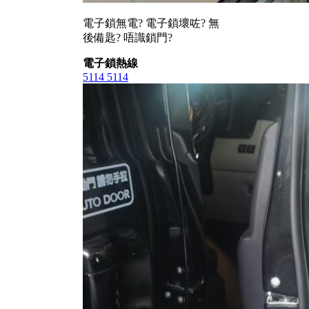
電子鎖無電? 電子鎖壞咗? 無
後備匙? 唔識鎖門?
電子鎖熱線
5114 5114