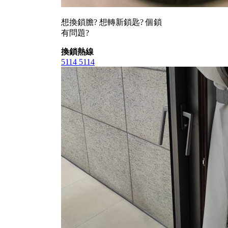
想換鎖膽? 想轉新鎖匙? 個鎖
有問題?
換鎖熱線
5114 5114