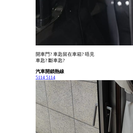
開車門? 車匙留在車箱? 唔見
車匙? 斷車匙?
汽車開鎖熱線
5114 5114