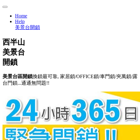
Home
Help
美景台開鎖
西半山
美景台
開鎖
美景台區開鎖
換鎖最可靠, 家居鎖/OFFICE鎖/車門鎖/夾萬鎖/露
台門鎖...通通無問題!!