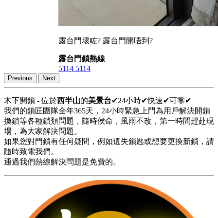
露台門壞咗? 露台門開唔到?
露台門鎖熱線
5114 5114
Previous
Next
木下開鎖 - 位於
西半山
的
美景台
✔24小時✔快速✔可靠✔
我們的鎖匠團隊全年365天，24小時緊急上門為用戶解決開鎖
換鎖等各種鎖類問題，隨時侯命，風雨不改，第一時間趕赴現
場，為大家解決問題。
如果您對門鎖有任何疑問，例如遺失鎖匙或想要更換新鎖，請
隨時致電我們。
通過我們熱線解決問題是免費的。