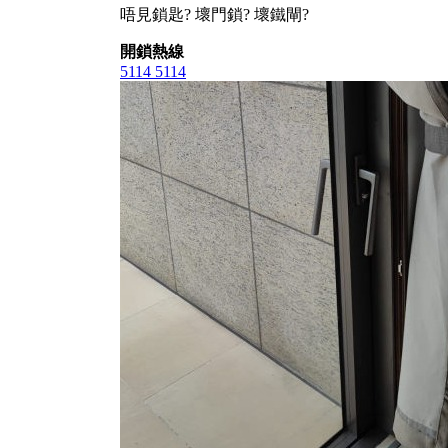
唔見鎖匙? 壞門鎖? 壞鐵閘?
開鎖熱線
5114 5114