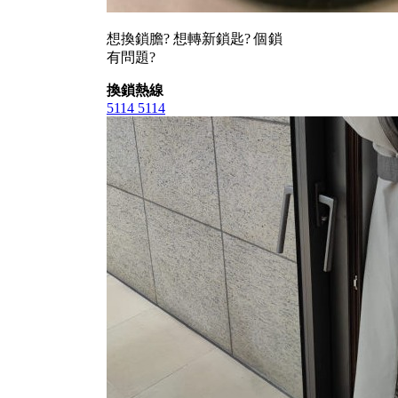
想換鎖膽? 想轉新鎖匙? 個鎖
有問題?
換鎖熱線
5114 5114