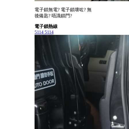
電子鎖無電? 電子鎖壞咗? 無
後備匙? 唔識鎖門?
電子鎖熱線
5114 5114