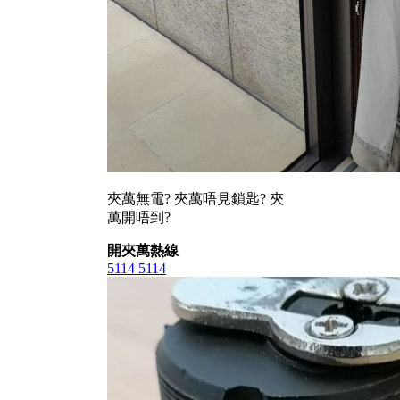
夾萬無電? 夾萬唔見鎖匙? 夾
萬開唔到?
開夾萬熱線
5114 5114