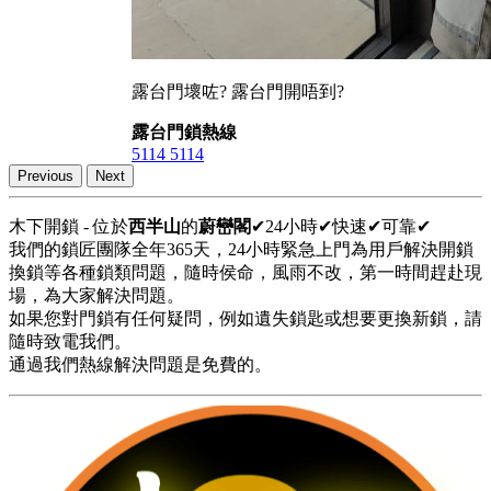
露台門壞咗? 露台門開唔到?
露台門鎖熱線
5114 5114
Previous
Next
木下開鎖 - 位於
西半山
的
蔚巒閣
✔24小時✔快速✔可靠✔
我們的鎖匠團隊全年365天，24小時緊急上門為用戶解決開鎖
換鎖等各種鎖類問題，隨時侯命，風雨不改，第一時間趕赴現
場，為大家解決問題。
如果您對門鎖有任何疑問，例如遺失鎖匙或想要更換新鎖，請
隨時致電我們。
通過我們熱線解決問題是免費的。