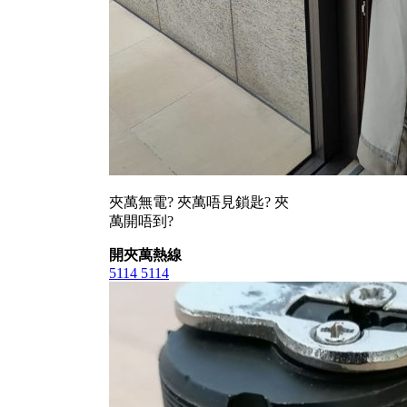
夾萬無電? 夾萬唔見鎖匙? 夾
萬開唔到?
開夾萬熱線
5114 5114