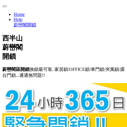
Home
Help
蔚巒閣開鎖
西半山
蔚巒閣
開鎖
蔚巒閣區開鎖
換鎖最可靠, 家居鎖/OFFICE鎖/車門鎖/夾萬鎖/露
台門鎖...通通無問題!!