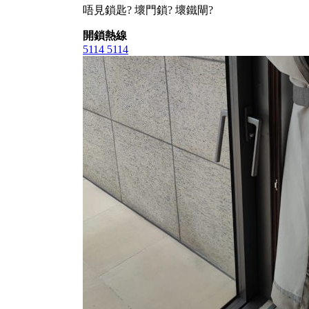
唔見鎖匙? 壞門鎖? 壞鐵閘?
開鎖熱線
5114 5114