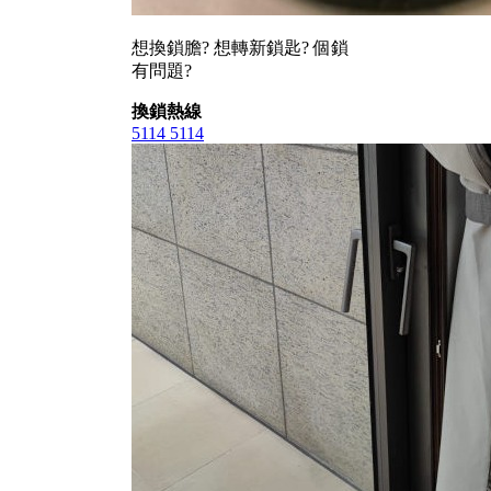
想換鎖膽? 想轉新鎖匙? 個鎖
有問題?
換鎖熱線
5114 5114