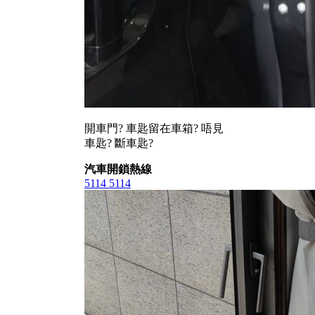
開車門? 車匙留在車箱? 唔見
車匙? 斷車匙?
汽車開鎖熱線
5114 5114