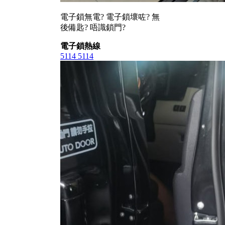
電子鎖無電? 電子鎖壞咗? 無
後備匙? 唔識鎖門?
電子鎖熱線
5114 5114