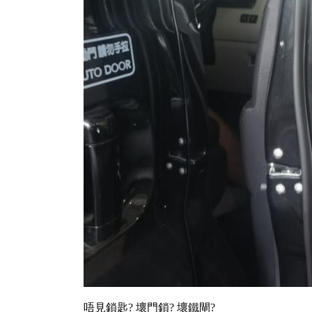
唔見鎖匙? 壞門鎖? 壞鐵閘?