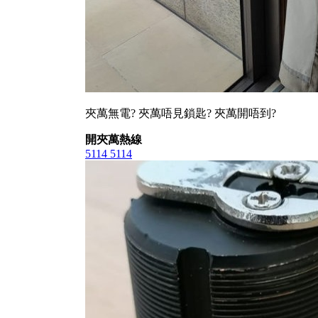
夾萬無電? 夾萬唔見鎖匙? 夾萬開唔到?
開夾萬熱線
5114 5114