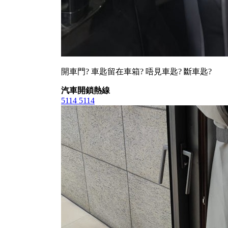
開車門? 車匙留在車箱? 唔見車匙? 斷車匙?
汽車開鎖熱線
5114 5114