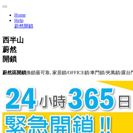
Home
Help
蔚然開鎖
西半山
蔚然
開鎖
蔚然區開鎖
換鎖最可靠, 家居鎖/OFFICE鎖/車門鎖/夾萬鎖/露台門