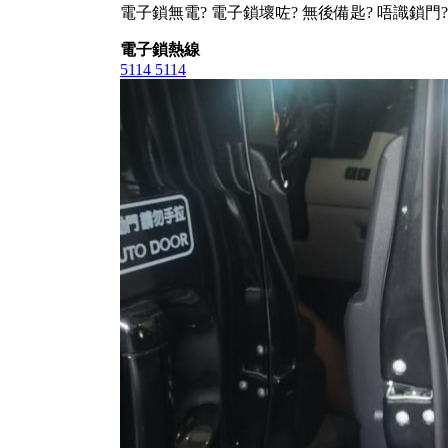
電子鎖無電? 電子鎖壞咗? 無後備匙? 唔識鎖門?
電子鎖熱線
5114 5114