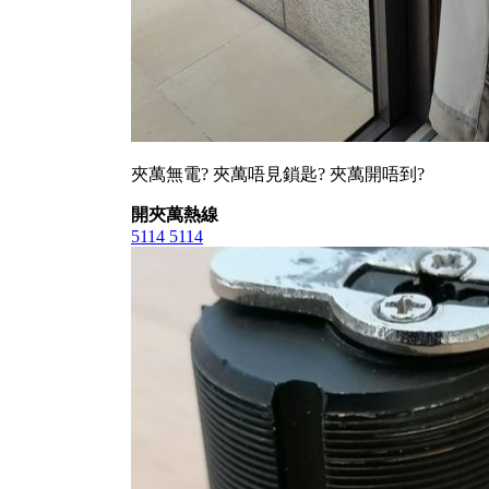
夾萬無電? 夾萬唔見鎖匙? 夾萬開唔到?
開夾萬熱線
5114 5114