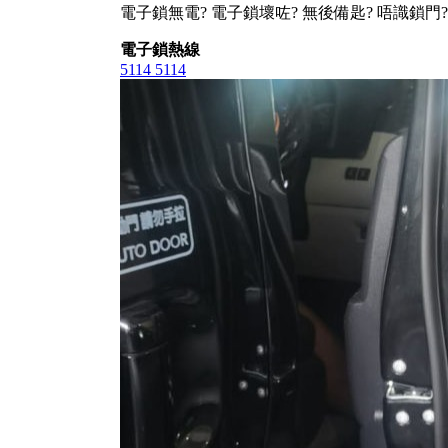
電子鎖無電? 電子鎖壞咗? 無後備匙? 唔識鎖門?
電子鎖熱線
5114 5114