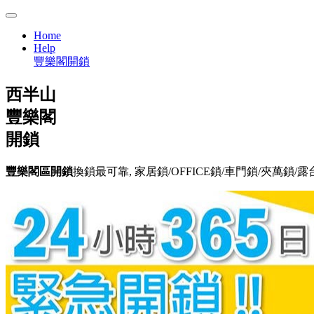
Home
Help
豐樂閣開鎖
西半山
豐樂閣
開鎖
豐樂閣區開鎖
換鎖最可靠, 家居鎖/OFFICE鎖/車門鎖/夾萬鎖/露台