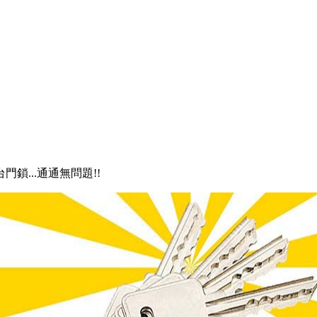
門鎖...通通無問題!!