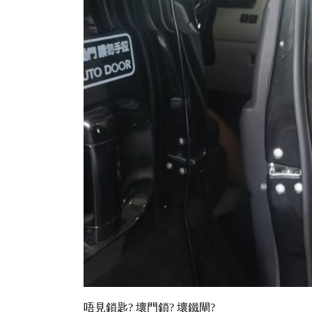
唔見鎖匙? 壞門鎖? 壞鐵閘?