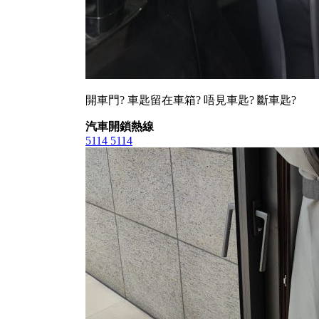
開車門? 車匙留在車箱? 唔見車匙? 斷車匙?
汽車開鎖熱線
5114 5114