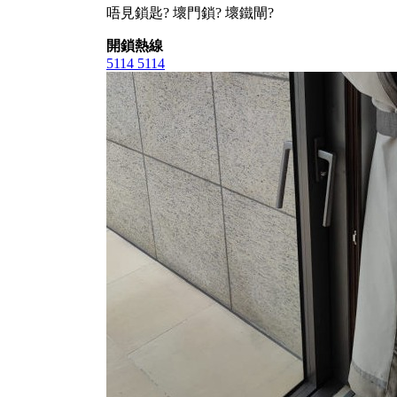
唔見鎖匙? 壞門鎖? 壞鐵閘?
開鎖熱線
5114 5114