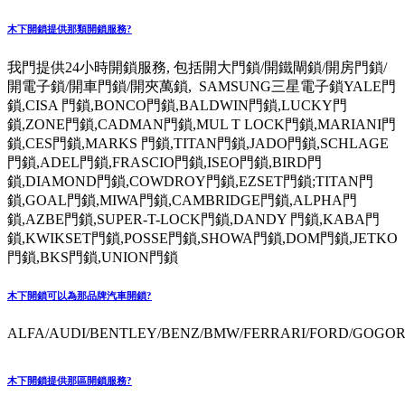
木下開鎖提供那類開鎖服務?
我門提供24小時開鎖服務, 包括開大門鎖/開鐵閘鎖/開房門鎖/
開電子鎖/開車門鎖/開夾萬鎖, SAMSUNG三星電子鎖YALE門
鎖,CISA 門鎖,BONCO門鎖,BALDWIN門鎖,LUCKY門
鎖,ZONE門鎖,CADMAN門鎖,MUL T LOCK門鎖,MARIANI門
鎖,CES門鎖,MARKS 門鎖,TITAN門鎖,JADO門鎖,SCHLAGE
門鎖,ADEL門鎖,FRASCIO門鎖,ISEO門鎖,BIRD門
鎖,DIAMOND門鎖,COWDROY門鎖,EZSET門鎖;TITAN門
鎖,GOAL門鎖,MIWA門鎖,CAMBRIDGE門鎖,ALPHA門
鎖,AZBE門鎖,SUPER-T-LOCK門鎖,DANDY 門鎖,KABA門
鎖,KWIKSET門鎖,POSSE門鎖,SHOWA門鎖,DOM門鎖,JETKO
門鎖,BKS門鎖,UNION門鎖
木下開鎖可以為那品牌汽車開鎖?
ALFA/AUDI/BENTLEY/BENZ/BMW/FERRARI/FORD/GOGORO
木下開鎖提供那區開鎖服務?