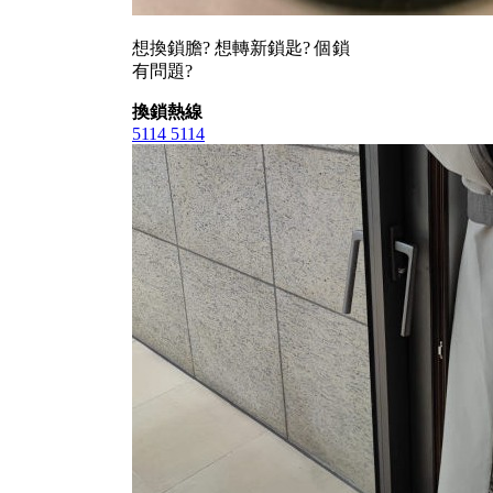
想換鎖膽? 想轉新鎖匙? 個鎖
有問題?
換鎖熱線
5114 5114