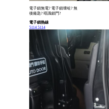
電子鎖無電? 電子鎖壞咗? 無
後備匙? 唔識鎖門?
電子鎖熱線
5114 5114