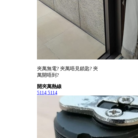
夾萬無電? 夾萬唔見鎖匙? 夾
萬開唔到?
開夾萬熱線
5114 5114