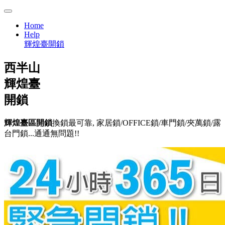
Home
Help
輝煌臺開鎖
西半山
輝煌臺
開鎖
輝煌臺區開鎖
換鎖最可靠, 家居鎖/OFFICE鎖/車門鎖/夾萬鎖/露
台門鎖...通通無問題!!