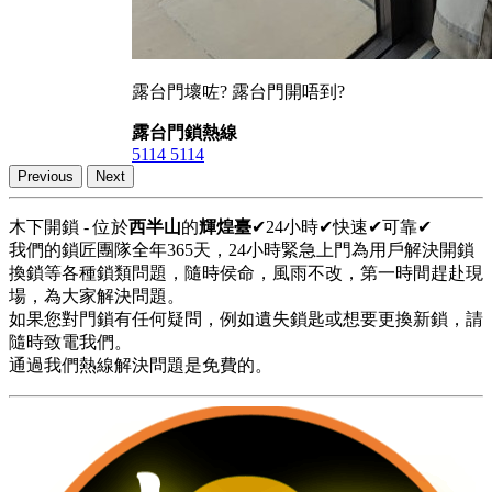
露台門壞咗? 露台門開唔到?
露台門鎖熱線
5114 5114
Previous
Next
木下開鎖 - 位於
西半山
的
輝煌臺
✔24小時✔快速✔可靠✔
我們的鎖匠團隊全年365天，24小時緊急上門為用戶解決開鎖
換鎖等各種鎖類問題，隨時侯命，風雨不改，第一時間趕赴現
場，為大家解決問題。
如果您對門鎖有任何疑問，例如遺失鎖匙或想要更換新鎖，請
隨時致電我們。
通過我們熱線解決問題是免費的。