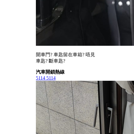
開車門? 車匙留在車箱? 唔見
車匙? 斷車匙?
汽車開鎖熱線
5114 5114