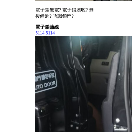
電子鎖無電? 電子鎖壞咗? 無
後備匙? 唔識鎖門?
電子鎖熱線
5114 5114