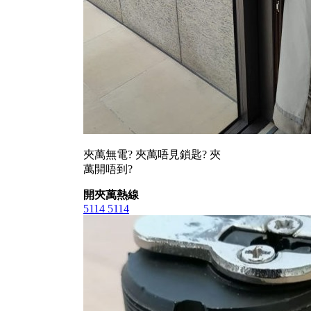
夾萬無電? 夾萬唔見鎖匙? 夾
萬開唔到?
開夾萬熱線
5114 5114