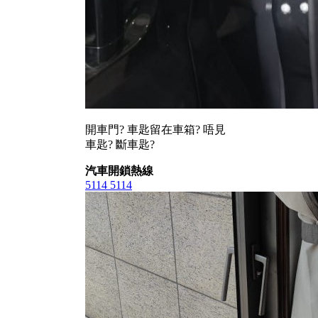
開車門? 車匙留在車箱? 唔見
車匙? 斷車匙?
汽車開鎖熱線
5114 5114