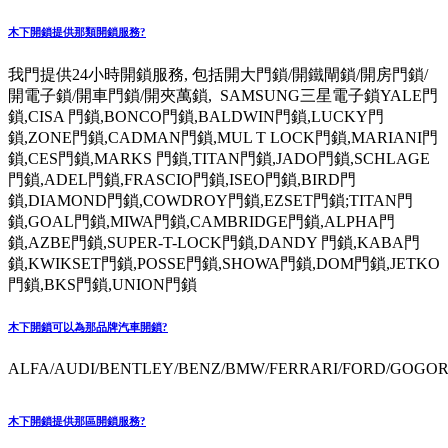
木下開鎖提供那類開鎖服務?
我門提供24小時開鎖服務, 包括開大門鎖/開鐵閘鎖/開房門鎖/
開電子鎖/開車門鎖/開夾萬鎖, SAMSUNG三星電子鎖YALE門
鎖,CISA 門鎖,BONCO門鎖,BALDWIN門鎖,LUCKY門
鎖,ZONE門鎖,CADMAN門鎖,MUL T LOCK門鎖,MARIANI門
鎖,CES門鎖,MARKS 門鎖,TITAN門鎖,JADO門鎖,SCHLAGE
門鎖,ADEL門鎖,FRASCIO門鎖,ISEO門鎖,BIRD門
鎖,DIAMOND門鎖,COWDROY門鎖,EZSET門鎖;TITAN門
鎖,GOAL門鎖,MIWA門鎖,CAMBRIDGE門鎖,ALPHA門
鎖,AZBE門鎖,SUPER-T-LOCK門鎖,DANDY 門鎖,KABA門
鎖,KWIKSET門鎖,POSSE門鎖,SHOWA門鎖,DOM門鎖,JETKO
門鎖,BKS門鎖,UNION門鎖
木下開鎖可以為那品牌汽車開鎖?
ALFA/AUDI/BENTLEY/BENZ/BMW/FERRARI/FORD/GOGORO
木下開鎖提供那區開鎖服務?