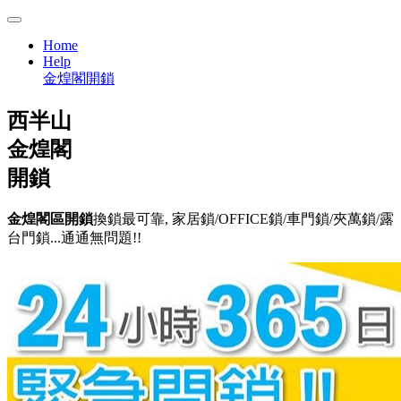
Home
Help
金煌閣開鎖
西半山
金煌閣
開鎖
金煌閣區開鎖
換鎖最可靠, 家居鎖/OFFICE鎖/車門鎖/夾萬鎖/露
台門鎖...通通無問題!!