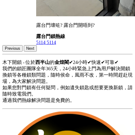
露台門壞咗? 露台門開唔到?
露台門鎖熱線
5114 5114
Previous
Next
木下開鎖 - 位於
西半山
的
金煌閣
✔24小時✔快速✔可靠✔
我們的鎖匠團隊全年365天，24小時緊急上門為用戶解決開鎖
換鎖等各種鎖類問題，隨時侯命，風雨不改，第一時間趕赴現
場，為大家解決問題。
如果您對門鎖有任何疑問，例如遺失鎖匙或想要更換新鎖，請
隨時致電我們。
通過我們熱線解決問題是免費的。