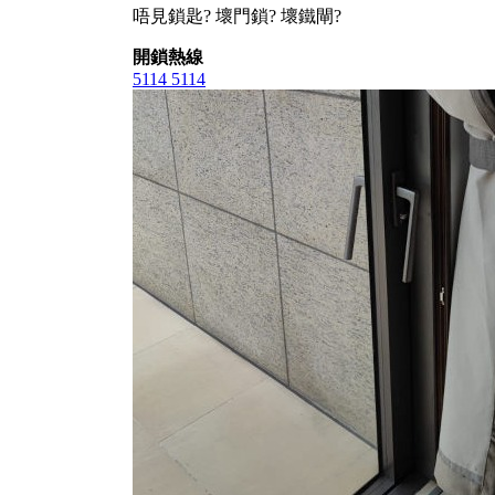
唔見鎖匙? 壞門鎖? 壞鐵閘?
開鎖熱線
5114 5114