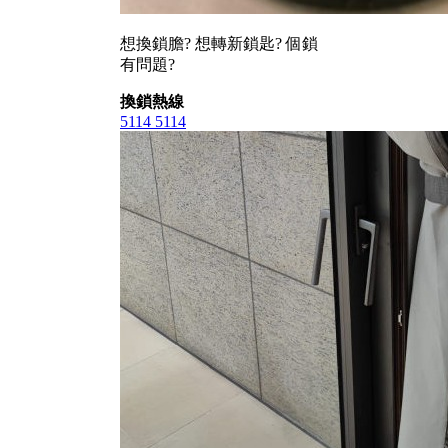
想換鎖膽? 想轉新鎖匙? 個鎖
有問題?
換鎖熱線
5114 5114