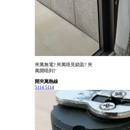
夾萬無電? 夾萬唔見鎖匙? 夾
萬開唔到?
開夾萬熱線
5114 5114