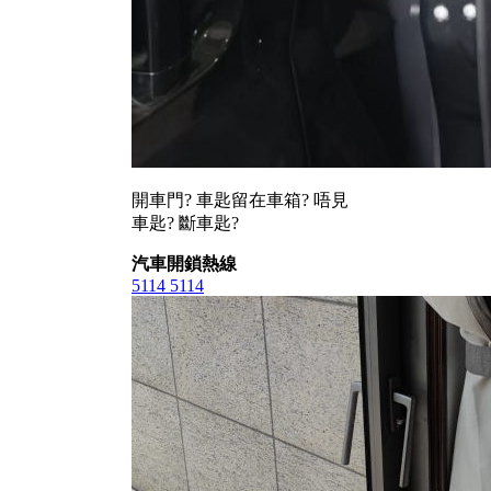
開車門? 車匙留在車箱? 唔見
車匙? 斷車匙?
汽車開鎖熱線
5114 5114