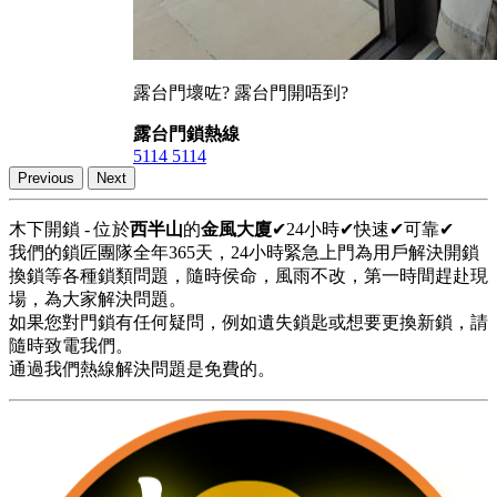
露台門壞咗? 露台門開唔到?
露台門鎖熱線
5114 5114
Previous
Next
木下開鎖 - 位於
西半山
的
金風大廈
✔24小時✔快速✔可靠✔
我們的鎖匠團隊全年365天，24小時緊急上門為用戶解決開鎖
換鎖等各種鎖類問題，隨時侯命，風雨不改，第一時間趕赴現
場，為大家解決問題。
如果您對門鎖有任何疑問，例如遺失鎖匙或想要更換新鎖，請
隨時致電我們。
通過我們熱線解決問題是免費的。