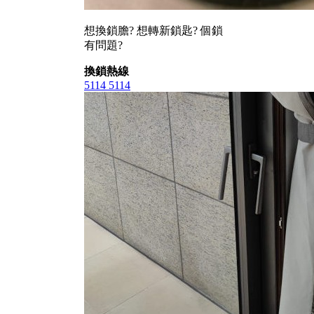
想換鎖膽? 想轉新鎖匙? 個鎖
有問題?
換鎖熱線
5114 5114