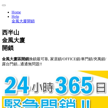
Home
Help
金風大廈開鎖
西半山
金風大廈
開鎖
金風大廈區開鎖
換鎖最可靠, 家居鎖/OFFICE鎖/車門鎖/夾萬鎖/
露台門鎖...通通無問題!!