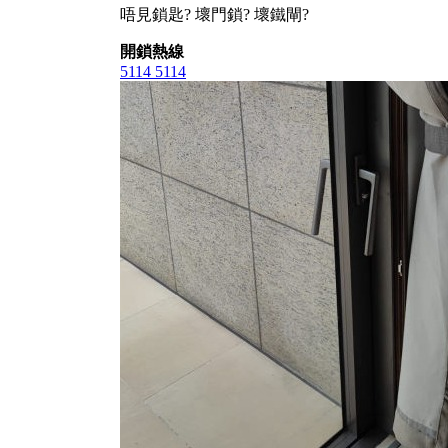
唔見鎖匙? 壞門鎖? 壞鐵閘?
開鎖熱線
5114 5114