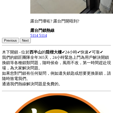
露台門壞咗? 露台門開唔到?
露台門鎖熱線
5114 5114
Previous
Next
木下開鎖 - 位於
西半山
的
陞楷大樓
✔24小時✔快速✔可靠✔
我們的鎖匠團隊全年365天，24小時緊急上門為用戶解決開鎖
換鎖等各種鎖類問題，隨時侯命，風雨不改，第一時間趕赴現
場，為大家解決問題。
如果您對門鎖有任何疑問，例如遺失鎖匙或想要更換新鎖，請
隨時致電我們。
通過我們熱線解決問題是免費的。