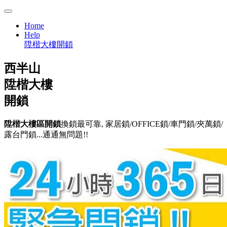
Home
Help
陞楷大樓開鎖
西半山
陞楷大樓
開鎖
陞楷大樓區開鎖
換鎖最可靠, 家居鎖/OFFICE鎖/車門鎖/夾萬鎖/
露台門鎖...通通無問題!!