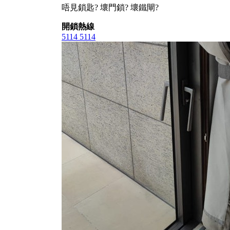
唔見鎖匙? 壞門鎖? 壞鐵閘?
開鎖熱線
5114 5114