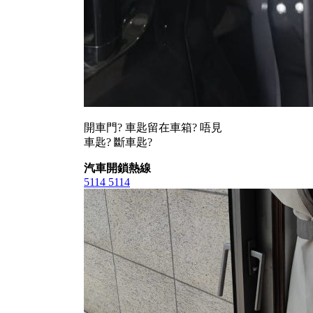
開車門? 車匙留在車箱? 唔見
車匙? 斷車匙?
汽車開鎖熱線
5114 5114