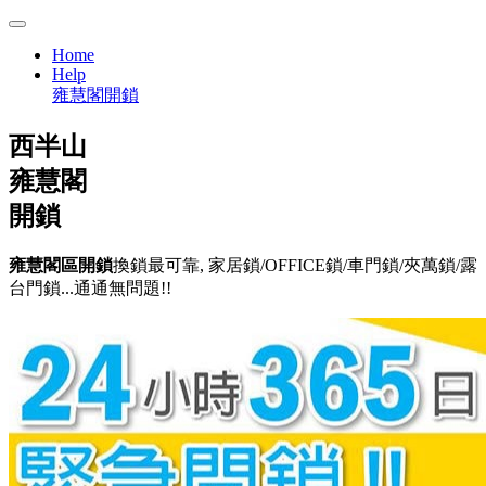
Home
Help
雍慧閣開鎖
西半山
雍慧閣
開鎖
雍慧閣區開鎖
換鎖最可靠, 家居鎖/OFFICE鎖/車門鎖/夾萬鎖/露
台門鎖...通通無問題!!