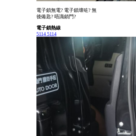
電子鎖無電? 電子鎖壞咗? 無
後備匙? 唔識鎖門?
電子鎖熱線
5114 5114