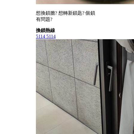
想換鎖膽? 想轉新鎖匙? 個鎖
有問題?
換鎖熱線
5114 5114