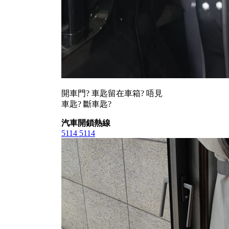
開車門? 車匙留在車箱? 唔見
車匙? 斷車匙?
汽車開鎖熱線
5114 5114