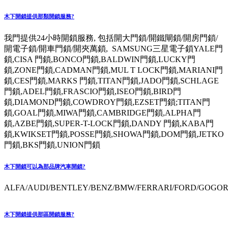
木下開鎖提供那類開鎖服務?
我門提供24小時開鎖服務, 包括開大門鎖/開鐵閘鎖/開房門鎖/
開電子鎖/開車門鎖/開夾萬鎖, SAMSUNG三星電子鎖YALE門
鎖,CISA 門鎖,BONCO門鎖,BALDWIN門鎖,LUCKY門
鎖,ZONE門鎖,CADMAN門鎖,MUL T LOCK門鎖,MARIANI門
鎖,CES門鎖,MARKS 門鎖,TITAN門鎖,JADO門鎖,SCHLAGE
門鎖,ADEL門鎖,FRASCIO門鎖,ISEO門鎖,BIRD門
鎖,DIAMOND門鎖,COWDROY門鎖,EZSET門鎖;TITAN門
鎖,GOAL門鎖,MIWA門鎖,CAMBRIDGE門鎖,ALPHA門
鎖,AZBE門鎖,SUPER-T-LOCK門鎖,DANDY 門鎖,KABA門
鎖,KWIKSET門鎖,POSSE門鎖,SHOWA門鎖,DOM門鎖,JETKO
門鎖,BKS門鎖,UNION門鎖
木下開鎖可以為那品牌汽車開鎖?
ALFA/AUDI/BENTLEY/BENZ/BMW/FERRARI/FORD/GOGORO
木下開鎖提供那區開鎖服務?