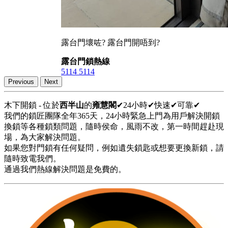
露台門壞咗? 露台門開唔到?
露台門鎖熱線
5114 5114
Previous
Next
木下開鎖 - 位於
西半山
的
雍慧閣
✔24小時✔快速✔可靠✔
我們的鎖匠團隊全年365天，24小時緊急上門為用戶解決開鎖
換鎖等各種鎖類問題，隨時侯命，風雨不改，第一時間趕赴現
場，為大家解決問題。
如果您對門鎖有任何疑問，例如遺失鎖匙或想要更換新鎖，請
隨時致電我們。
通過我們熱線解決問題是免費的。