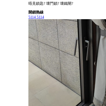
唔見鎖匙? 壞門鎖? 壞鐵閘?
開鎖熱線
5114 5114