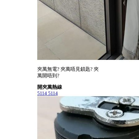
夾萬無電? 夾萬唔見鎖匙? 夾
萬開唔到?
開夾萬熱線
5114 5114