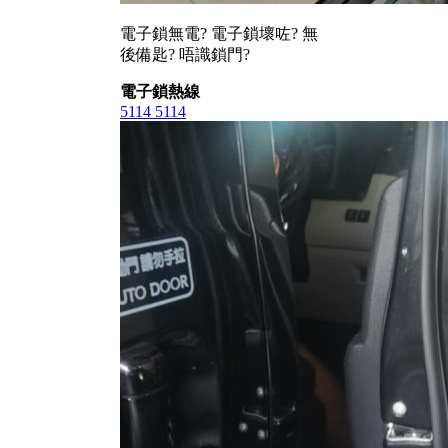
電子鎖無電? 電子鎖壞咗? 無
後備匙? 唔識鎖門?
電子鎖熱線
5114 5114