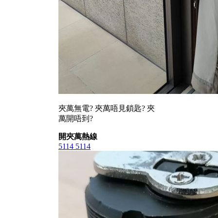
夾萬無電? 夾萬唔見鎖匙? 夾
萬開唔到?
開夾萬熱線
5114 5114