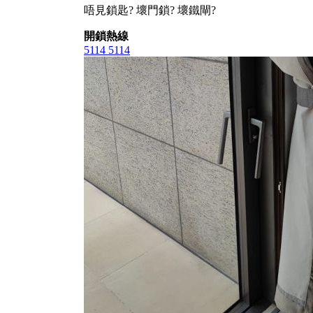
唔見鎖匙? 壞門鎖? 壞鐵閘?
開鎖熱線
5114 5114