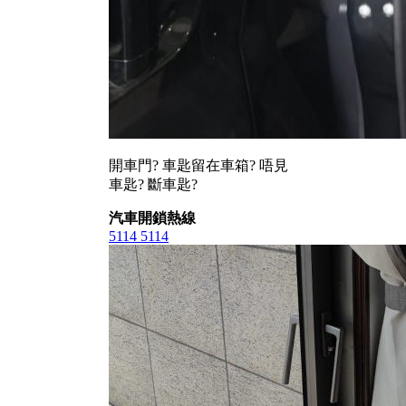
開車門? 車匙留在車箱? 唔見
車匙? 斷車匙?
汽車開鎖熱線
5114 5114