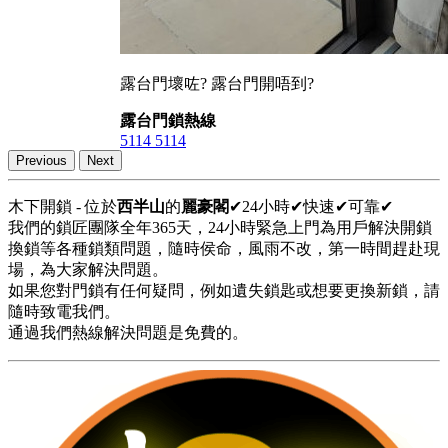
露台門壞咗? 露台門開唔到?
露台門鎖熱線
5114 5114
Previous
Next
木下開鎖 - 位於
西半山
的
麗豪閣
✔24小時✔快速✔可靠✔
我們的鎖匠團隊全年365天，24小時緊急上門為用戶解決開鎖
換鎖等各種鎖類問題，隨時侯命，風雨不改，第一時間趕赴現
場，為大家解決問題。
如果您對門鎖有任何疑問，例如遺失鎖匙或想要更換新鎖，請
隨時致電我們。
通過我們熱線解決問題是免費的。