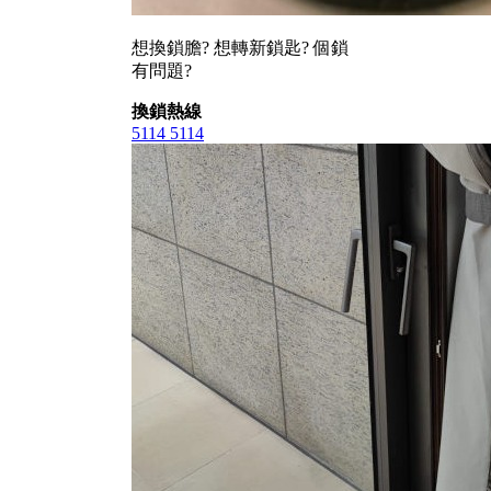
想換鎖膽? 想轉新鎖匙? 個鎖
有問題?
換鎖熱線
5114 5114