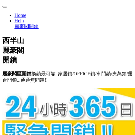
Home
Help
麗豪閣開鎖
西半山
麗豪閣
開鎖
麗豪閣區開鎖
換鎖最可靠, 家居鎖/OFFICE鎖/車門鎖/夾萬鎖/露
台門鎖...通通無問題!!