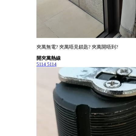
夾萬無電? 夾萬唔見鎖匙? 夾萬開唔到?
開夾萬熱線
5114 5114