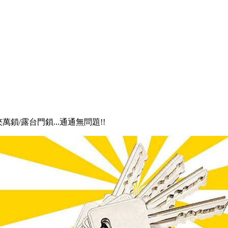
夾萬鎖/露台門鎖...通通無問題!!