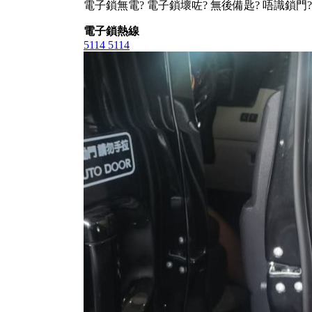
電子鎖無電? 電子鎖壞咗? 無後備匙? 唔識鎖門?
電子鎖熱線
5114 5114