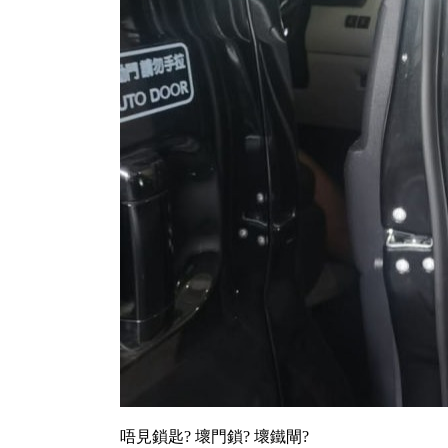
唔見鎖匙? 壞門鎖? 壞鐵閘?