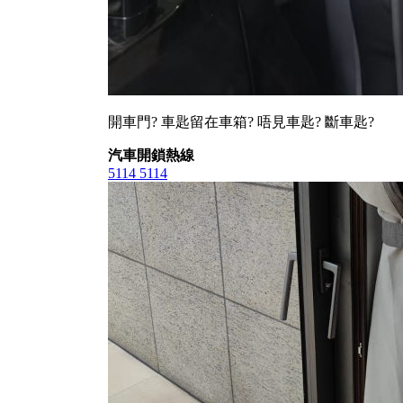
開車門? 車匙留在車箱? 唔見車匙? 斷車匙?
汽車開鎖熱線
5114 5114