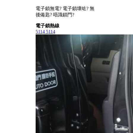
電子鎖無電? 電子鎖壞咗? 無
後備匙? 唔識鎖門?
電子鎖熱線
5114 5114