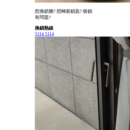
想換鎖膽? 想轉新鎖匙? 個鎖
有問題?
換鎖熱線
5114 5114