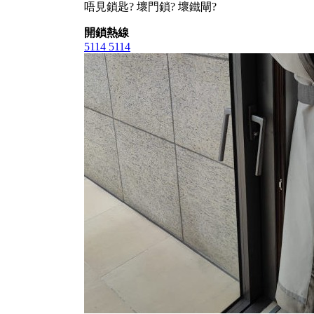
唔見鎖匙? 壞門鎖? 壞鐵閘?
開鎖熱線
5114 5114