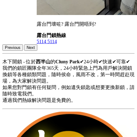
露台門壞咗? 露台門開唔到?
露台門鎖熱線
5114 5114
Previous
Next
木下開鎖 - 位於
西半山
的
Cluny Park
✔24小時✔快速✔可靠✔
我們的鎖匠團隊全年365天，24小時緊急上門為用戶解決開鎖
換鎖等各種鎖類問題，隨時侯命，風雨不改，第一時間趕赴現
場，為大家解決問題。
如果您對門鎖有任何疑問，例如遺失鎖匙或想要更換新鎖，請
隨時致電我們。
通過我們熱線解決問題是免費的。