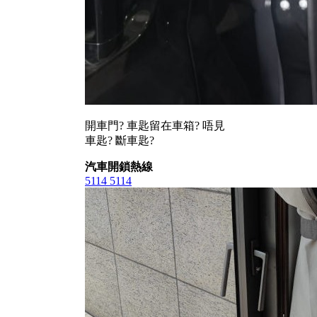
開車門? 車匙留在車箱? 唔見
車匙? 斷車匙?
汽車開鎖熱線
5114 5114