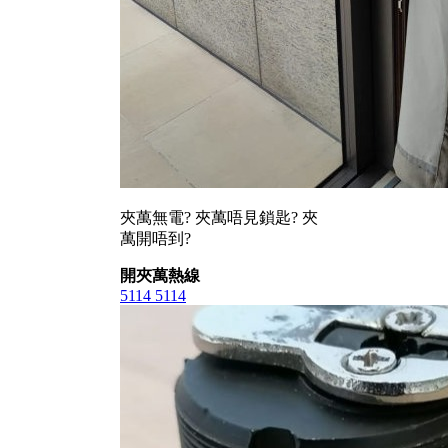
夾萬無電? 夾萬唔見鎖匙? 夾
萬開唔到?
開夾萬熱線
5114 5114