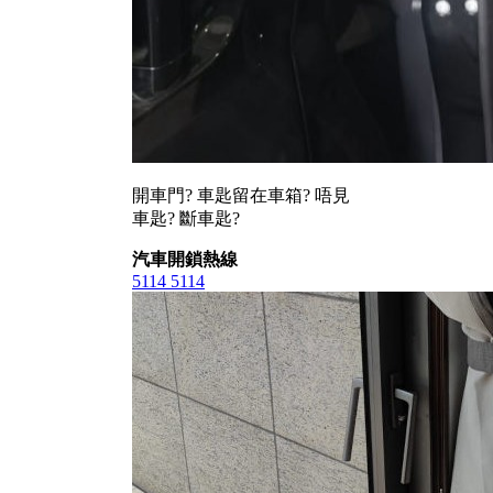
開車門? 車匙留在車箱? 唔見
車匙? 斷車匙?
汽車開鎖熱線
5114 5114