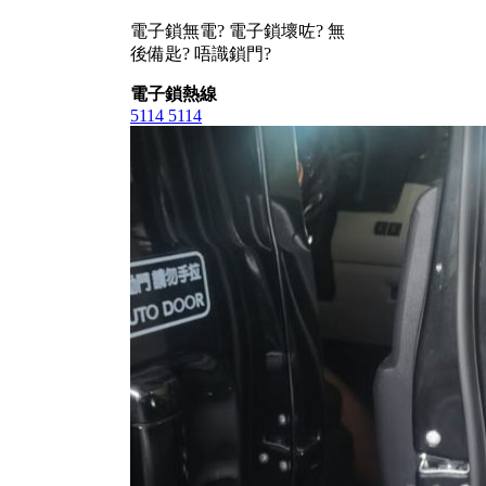
電子鎖無電? 電子鎖壞咗? 無
後備匙? 唔識鎖門?
電子鎖熱線
5114 5114