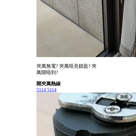
夾萬無電? 夾萬唔見鎖匙? 夾
萬開唔到?
開夾萬熱線
5114 5114