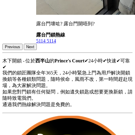
露台門壞咗? 露台門開唔到?
露台門鎖熱線
5114 5114
Previous
Next
木下開鎖 - 位於
西半山
的
Prince's Court
✔24小時✔快速✔可靠
✔
我們的鎖匠團隊全年365天，24小時緊急上門為用戶解決開鎖
換鎖等各種鎖類問題，隨時侯命，風雨不改，第一時間趕赴現
場，為大家解決問題。
如果您對門鎖有任何疑問，例如遺失鎖匙或想要更換新鎖，請
隨時致電我們。
通過我們熱線解決問題是免費的。