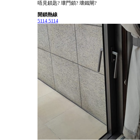
唔見鎖匙? 壞門鎖? 壞鐵閘?
開鎖熱線
5114 5114