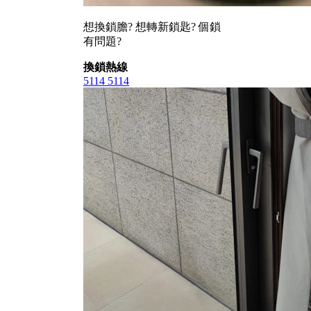
想換鎖膽? 想轉新鎖匙? 個鎖
有問題?
換鎖熱線
5114 5114