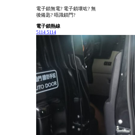
電子鎖無電? 電子鎖壞咗? 無
後備匙? 唔識鎖門?
電子鎖熱線
5114 5114