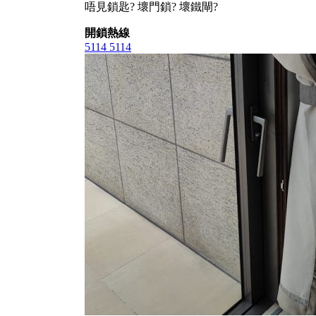
唔見鎖匙? 壞門鎖? 壞鐵閘?
開鎖熱線
5114 5114