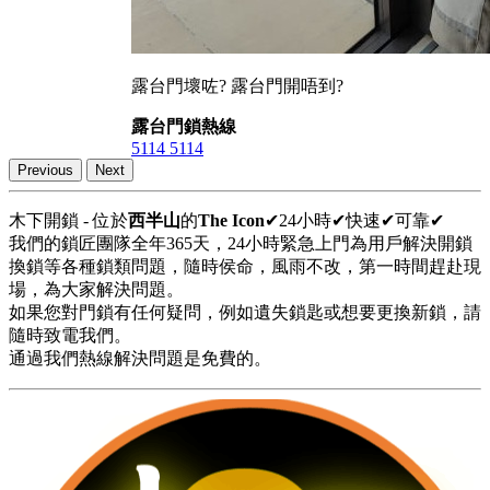
露台門壞咗? 露台門開唔到?
露台門鎖熱線
5114 5114
Previous
Next
木下開鎖 - 位於
西半山
的
The Icon
✔24小時✔快速✔可靠✔
我們的鎖匠團隊全年365天，24小時緊急上門為用戶解決開鎖
換鎖等各種鎖類問題，隨時侯命，風雨不改，第一時間趕赴現
場，為大家解決問題。
如果您對門鎖有任何疑問，例如遺失鎖匙或想要更換新鎖，請
隨時致電我們。
通過我們熱線解決問題是免費的。