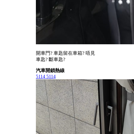
開車門? 車匙留在車箱? 唔見
車匙? 斷車匙?
汽車開鎖熱線
5114 5114