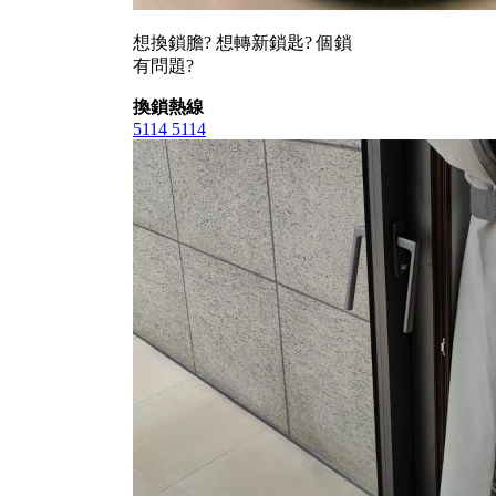
想換鎖膽? 想轉新鎖匙? 個鎖
有問題?
換鎖熱線
5114 5114