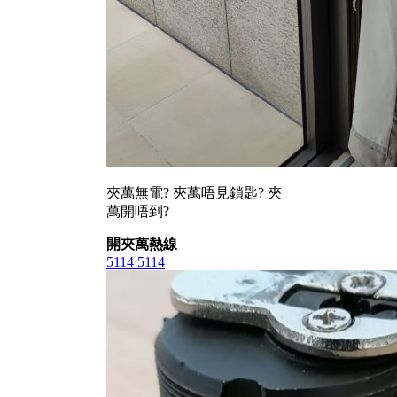
夾萬無電? 夾萬唔見鎖匙? 夾
萬開唔到?
開夾萬熱線
5114 5114