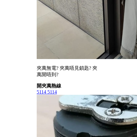
夾萬無電? 夾萬唔見鎖匙? 夾
萬開唔到?
開夾萬熱線
5114 5114