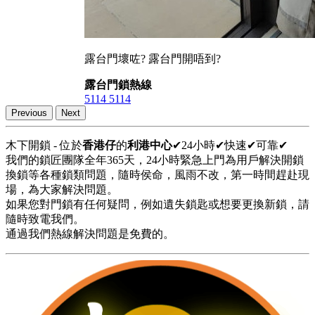
露台門壞咗? 露台門開唔到?
露台門鎖熱線
5114 5114
Previous
Next
木下開鎖 - 位於
香港仔
的
利港中心
✔24小時✔快速✔可靠✔
我們的鎖匠團隊全年365天，24小時緊急上門為用戶解決開鎖
換鎖等各種鎖類問題，隨時侯命，風雨不改，第一時間趕赴現
場，為大家解決問題。
如果您對門鎖有任何疑問，例如遺失鎖匙或想要更換新鎖，請
隨時致電我們。
通過我們熱線解決問題是免費的。