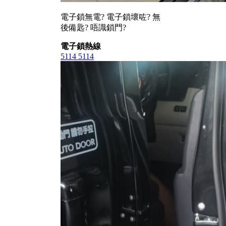
電子鎖無電? 電子鎖壞咗? 無
後備匙? 唔識鎖門?
電子鎖熱線
5114 5114