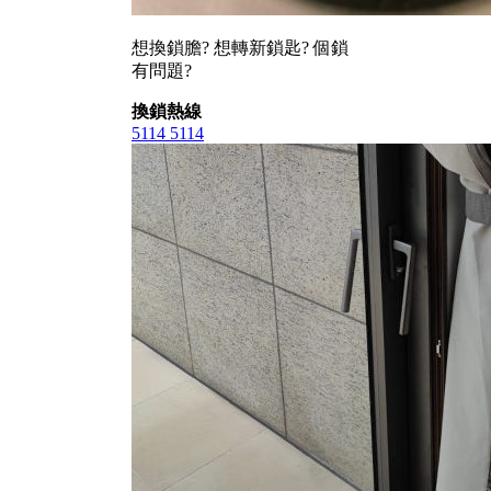
想換鎖膽? 想轉新鎖匙? 個鎖
有問題?
換鎖熱線
5114 5114