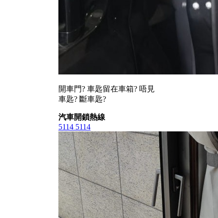
開車門? 車匙留在車箱? 唔見
車匙? 斷車匙?
汽車開鎖熱線
5114 5114