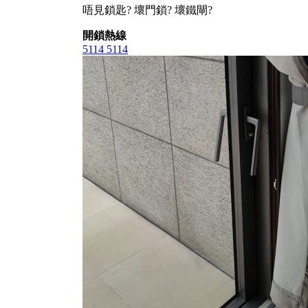
唔見鎖匙? 壞門鎖? 壞鐵閘?
開鎖熱線
5114 5114