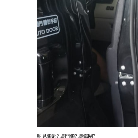
唔見鎖匙? 壞門鎖? 壞鐵閘?