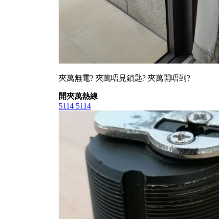
夾萬無電? 夾萬唔見鎖匙? 夾萬開唔到?
開夾萬熱線
5114 5114