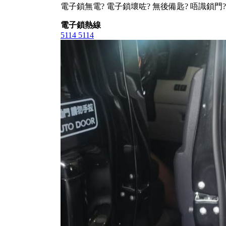
電子鎖無電? 電子鎖壞咗? 無後備匙? 唔識鎖門?
電子鎖熱線
5114 5114