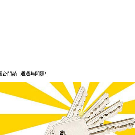
露台門鎖...通通無問題!!