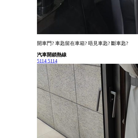
開車門? 車匙留在車箱? 唔見車匙? 斷車匙?
汽車開鎖熱線
5114 5114