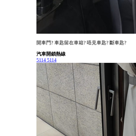
開車門? 車匙留在車箱? 唔見車匙? 斷車匙?
汽車開鎖熱線
5114 5114