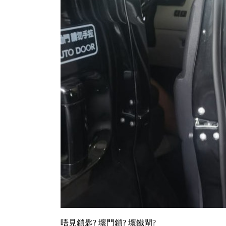
唔見鎖匙? 壞門鎖? 壞鐵閘?