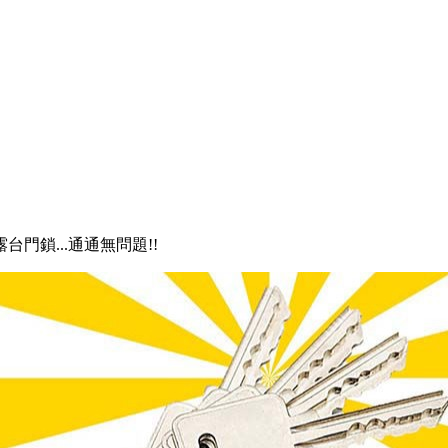
露台門鎖...通通無問題!!