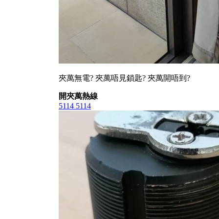
夾萬無電? 夾萬唔見鎖匙? 夾萬開唔到?
開夾萬熱線
5114 5114