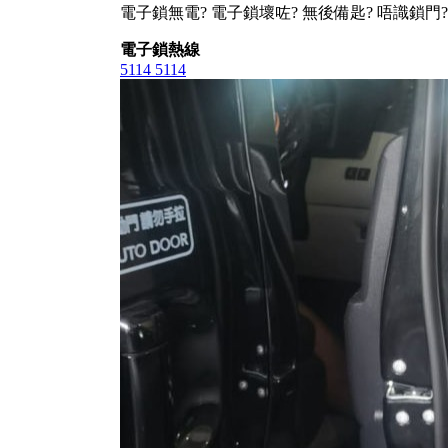
電子鎖無電? 電子鎖壞咗? 無後備匙? 唔識鎖門?
電子鎖熱線
5114 5114