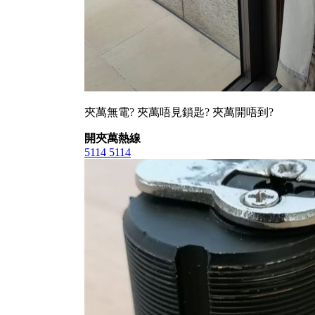
夾萬無電? 夾萬唔見鎖匙? 夾萬開唔到?
開夾萬熱線
5114 5114