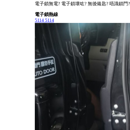
電子鎖無電? 電子鎖壞咗? 無後備匙? 唔識鎖門?
電子鎖熱線
5114 5114