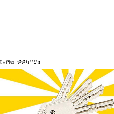
露台門鎖...通通無問題!!