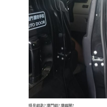
唔見鎖匙? 壞門鎖? 壞鐵閘?