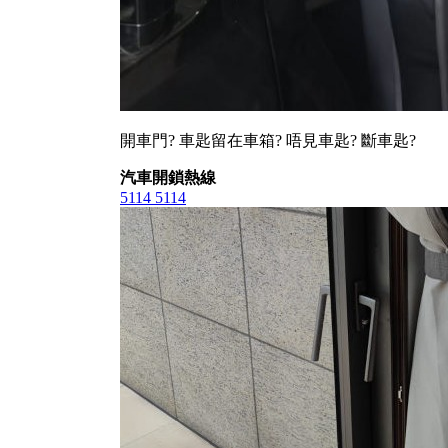
開車門? 車匙留在車箱? 唔見車匙? 斷車匙?
汽車開鎖熱線
5114 5114