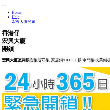
Home
Help
宏興大廈開鎖
香港仔
宏興大廈
開鎖
宏興大廈區開鎖
換鎖最可靠, 家居鎖/OFFICE鎖/車門鎖/夾萬鎖/