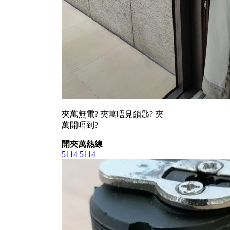
夾萬無電? 夾萬唔見鎖匙? 夾
萬開唔到?
開夾萬熱線
5114 5114