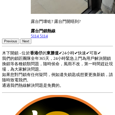
露台門壞咗? 露台門開唔到?
露台門鎖熱線
5114 5114
Previous
Next
木下開鎖 - 位於
香港仔
的
東勝道
✔24小時✔快速✔可靠✔
我們的鎖匠團隊全年365天，24小時緊急上門為用戶解決開鎖
換鎖等各種鎖類問題，隨時侯命，風雨不改，第一時間趕赴現
場，為大家解決問題。
如果您對門鎖有任何疑問，例如遺失鎖匙或想要更換新鎖，請
隨時致電我們。
通過我們熱線解決問題是免費的。