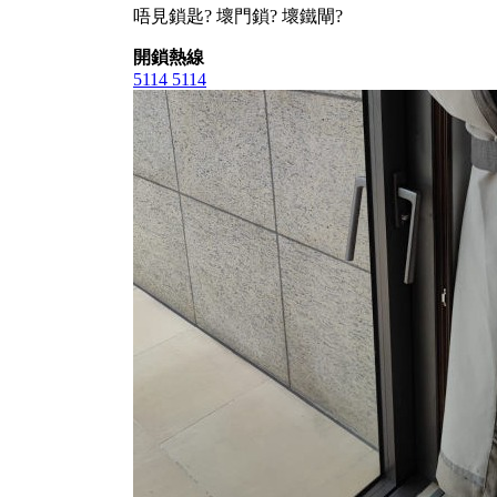
唔見鎖匙? 壞門鎖? 壞鐵閘?
開鎖熱線
5114 5114