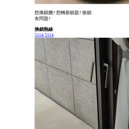
想換鎖膽? 想轉新鎖匙? 個鎖
有問題?
換鎖熱線
5114 5114