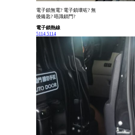
電子鎖無電? 電子鎖壞咗? 無
後備匙? 唔識鎖門?
電子鎖熱線
5114 5114