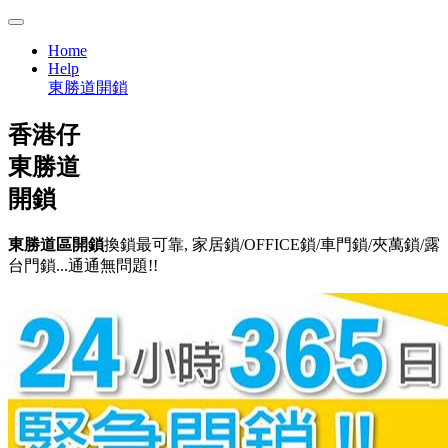
Home
Help
東勝道開鎖
香港仔
東勝道
開鎖
東勝道區開鎖
換鎖最可靠, 家居鎖/OFFICE鎖/車門鎖/夾萬鎖/露
台門鎖...通通無問題!!