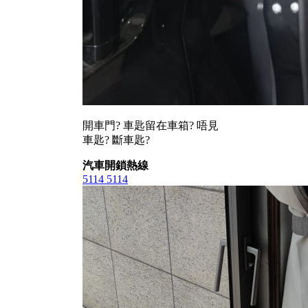
開車門? 車匙留在車箱? 唔見
車匙? 斷車匙?
汽車開鎖熱線
5114 5114