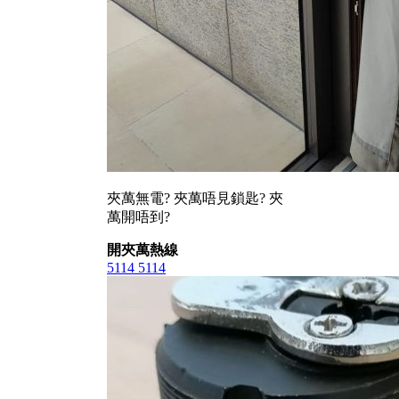
夾萬無電? 夾萬唔見鎖匙? 夾
萬開唔到?
開夾萬熱線
5114 5114