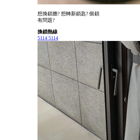
想換鎖膽? 想轉新鎖匙? 個鎖
有問題?
換鎖熱線
5114 5114