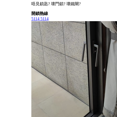
唔見鎖匙? 壞門鎖? 壞鐵閘?
開鎖熱線
5114 5114