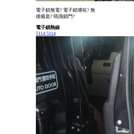
電子鎖無電? 電子鎖壞咗? 無
後備匙? 唔識鎖門?
電子鎖熱線
5114 5114