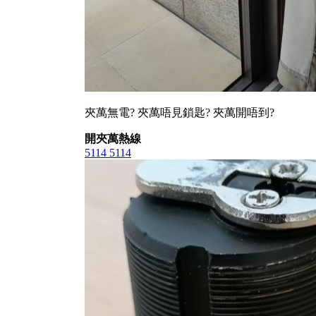
夾萬無電? 夾萬唔見鎖匙? 夾萬開唔到?
開夾萬熱線
5114 5114