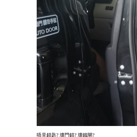
唔見鎖匙? 壞門鎖? 壞鐵閘?