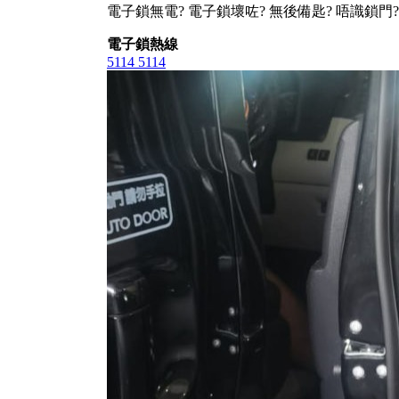
電子鎖無電? 電子鎖壞咗? 無後備匙? 唔識鎖門?
電子鎖熱線
5114 5114