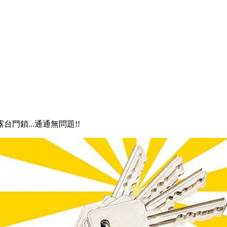
露台門鎖...通通無問題!!