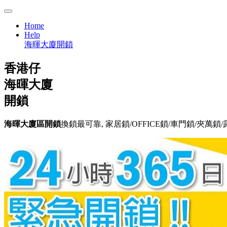
Home
Help
海暉大廈開鎖
香港仔
海暉大廈
開鎖
海暉大廈區開鎖
換鎖最可靠, 家居鎖/OFFICE鎖/車門鎖/夾萬鎖/