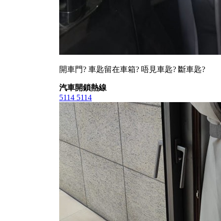
開車門? 車匙留在車箱? 唔見車匙? 斷車匙?
汽車開鎖熱線
5114 5114