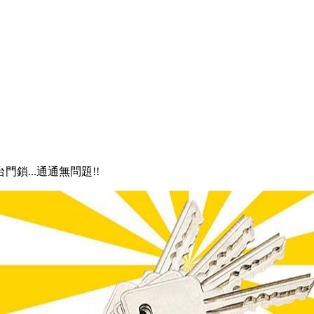
門鎖...通通無問題!!