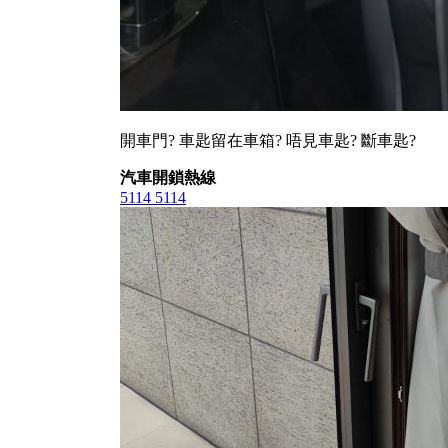
開車門? 車匙留在車箱? 唔見車匙? 斷車匙?
汽車開鎖熱線
5114 5114