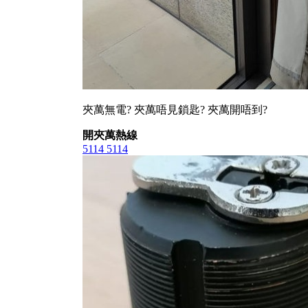
夾萬無電? 夾萬唔見鎖匙? 夾萬開唔到?
開夾萬熱線
5114 5114