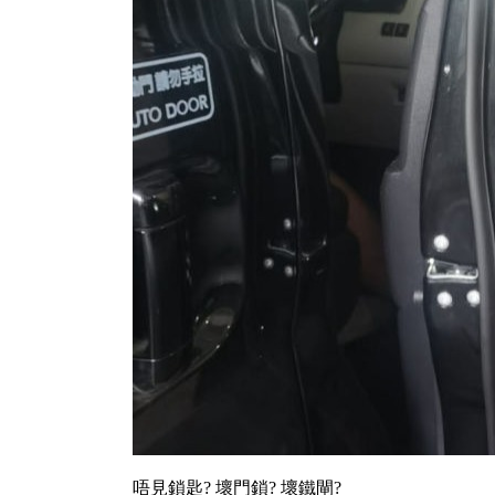
唔見鎖匙? 壞門鎖? 壞鐵閘?