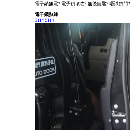
電子鎖無電? 電子鎖壞咗? 無後備匙? 唔識鎖門?
電子鎖熱線
5114 5114