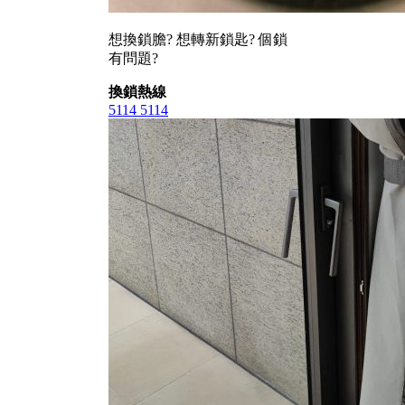
想換鎖膽? 想轉新鎖匙? 個鎖
有問題?
換鎖熱線
5114 5114