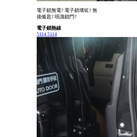
電子鎖無電? 電子鎖壞咗? 無
後備匙? 唔識鎖門?
電子鎖熱線
5114 5114