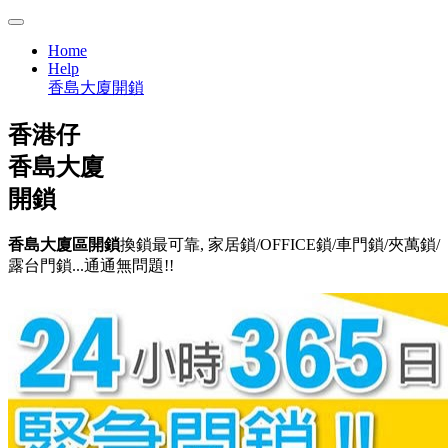
Home
Help
香島大廈開鎖
香港仔
香島大廈
開鎖
香島大廈區開鎖
換鎖最可靠, 家居鎖/OFFICE鎖/車門鎖/夾萬鎖/
露台門鎖...通通無問題!!