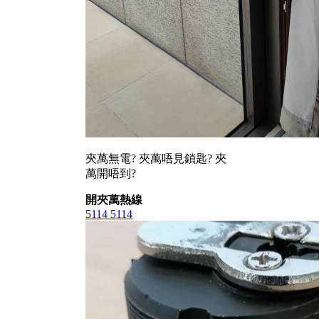
夾萬無電? 夾萬唔見鎖匙? 夾
萬開唔到?
開夾萬熱線
5114 5114