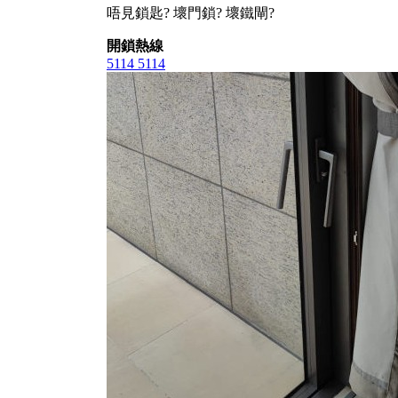
唔見鎖匙? 壞門鎖? 壞鐵閘?
開鎖熱線
5114 5114