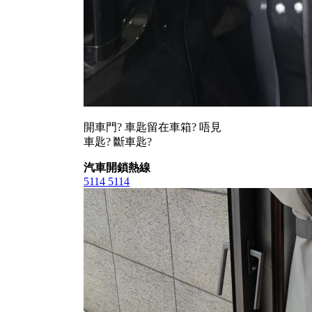
開車門? 車匙留在車箱? 唔見
車匙? 斷車匙?
汽車開鎖熱線
5114 5114