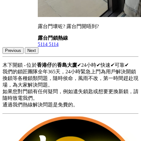
露台門壞咗? 露台門開唔到?
露台門鎖熱線
5114 5114
Previous
Next
木下開鎖 - 位於
香港仔
的
香島大廈
✔24小時✔快速✔可靠✔
我們的鎖匠團隊全年365天，24小時緊急上門為用戶解決開鎖
換鎖等各種鎖類問題，隨時侯命，風雨不改，第一時間趕赴現
場，為大家解決問題。
如果您對門鎖有任何疑問，例如遺失鎖匙或想要更換新鎖，請
隨時致電我們。
通過我們熱線解決問題是免費的。