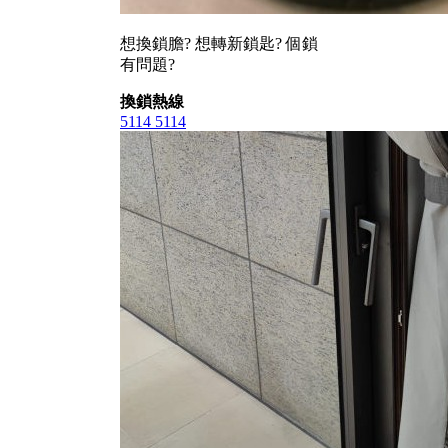
想換鎖膽? 想轉新鎖匙? 個鎖
有問題?
換鎖熱線
5114 5114