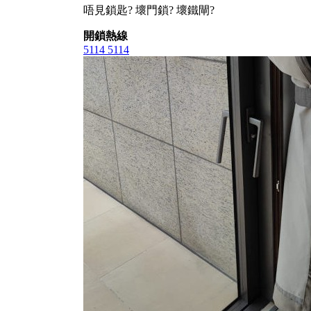
唔見鎖匙? 壞門鎖? 壞鐵閘?
開鎖熱線
5114 5114