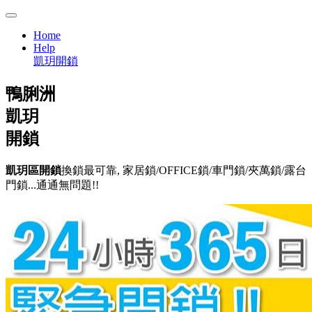
Home
Help
凱玥開鎖
鴨脷洲
凱玥
開鎖
凱玥區開鎖
換鎖最可靠, 家居鎖/OFFICE鎖/車門鎖/夾萬鎖/露台
門鎖...通通無問題!!