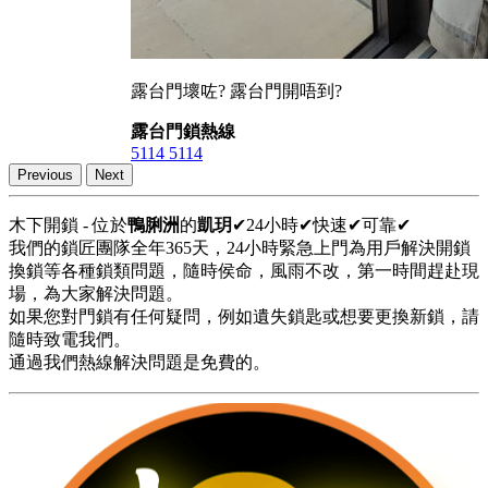
露台門壞咗? 露台門開唔到?
露台門鎖熱線
5114 5114
Previous
Next
木下開鎖 - 位於
鴨脷洲
的
凱玥
✔24小時✔快速✔可靠✔
我們的鎖匠團隊全年365天，24小時緊急上門為用戶解決開鎖
換鎖等各種鎖類問題，隨時侯命，風雨不改，第一時間趕赴現
場，為大家解決問題。
如果您對門鎖有任何疑問，例如遺失鎖匙或想要更換新鎖，請
隨時致電我們。
通過我們熱線解決問題是免費的。