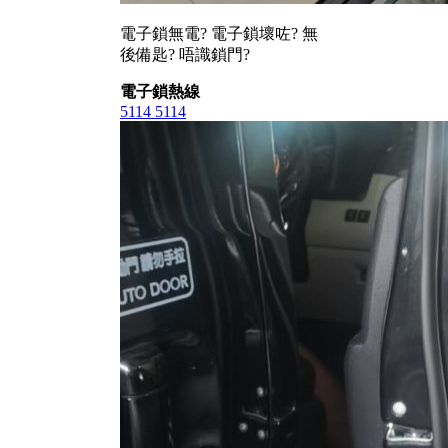
電子鎖無電? 電子鎖壞咗? 無
後備匙? 唔識鎖門?
電子鎖熱線
5114 5114