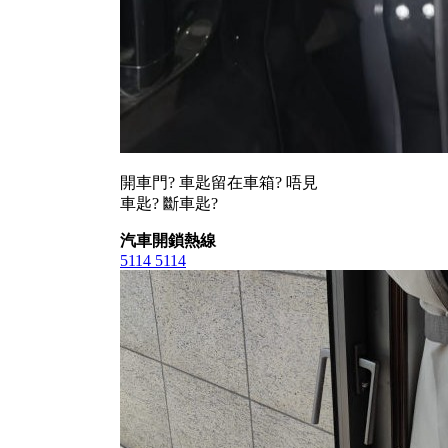
開車門? 車匙留在車箱? 唔見
車匙? 斷車匙?
汽車開鎖熱線
5114 5114