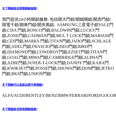
木下開鎖提供那類開鎖服務?
我門提供24小時開鎖服務, 包括開大門鎖/開鐵閘鎖/開房門鎖/
開電子鎖/開車門鎖/開夾萬鎖, SAMSUNG三星電子鎖YALE門
鎖,CISA 門鎖,BONCO門鎖,BALDWIN門鎖,LUCKY門
鎖,ZONE門鎖,CADMAN門鎖,MUL T LOCK門鎖,MARIANI門
鎖,CES門鎖,MARKS 門鎖,TITAN門鎖,JADO門鎖,SCHLAGE
門鎖,ADEL門鎖,FRASCIO門鎖,ISEO門鎖,BIRD門
鎖,DIAMOND門鎖,COWDROY門鎖,EZSET門鎖;TITAN門
鎖,GOAL門鎖,MIWA門鎖,CAMBRIDGE門鎖,ALPHA門
鎖,AZBE門鎖,SUPER-T-LOCK門鎖,DANDY 門鎖,KABA門
鎖,KWIKSET門鎖,POSSE門鎖,SHOWA門鎖,DOM門鎖,JETKO
門鎖,BKS門鎖,UNION門鎖
木下開鎖可以為那品牌汽車開鎖?
ALFA/AUDI/BENTLEY/BENZ/BMW/FERRARI/FORD/GOGORO
木下開鎖提供那區開鎖服務?