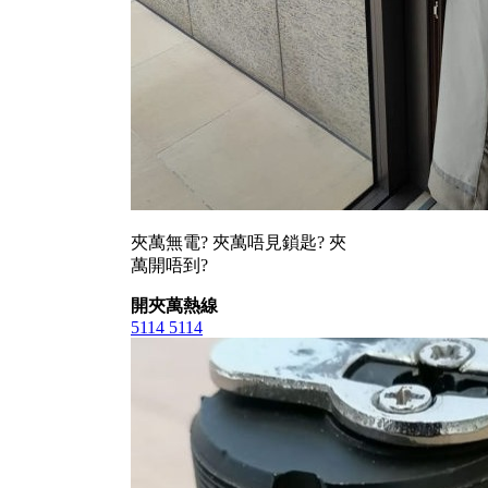
夾萬無電? 夾萬唔見鎖匙? 夾
萬開唔到?
開夾萬熱線
5114 5114