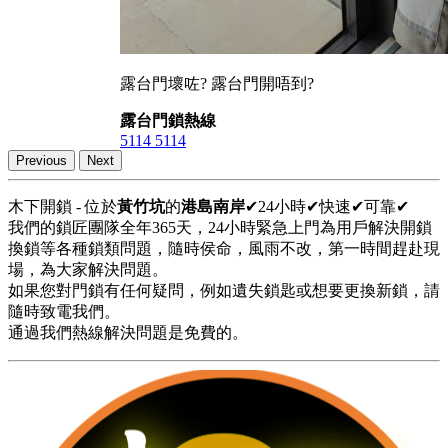
露台門壞咗? 露台門開唔到?
露台門鎖熱線
5114 5114
Previous
Next
木下開鎖 - 位於
黃竹坑
的
港島南岸
✔24小時✔快速✔可靠✔
我們的鎖匠團隊全年365天，24小時緊急上門為用戶解決開鎖
換鎖等各種鎖類問題，隨時侯命，風雨不改，第一時間趕赴現
場，為大家解決問題。
如果您對門鎖有任何疑問，例如遺失鎖匙或想要更換新鎖，請
隨時致電我們。
通過我們熱線解決問題是免費的。