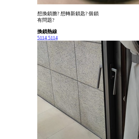
想換鎖膽? 想轉新鎖匙? 個鎖
有問題?
換鎖熱線
5114 5114