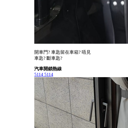
開車門? 車匙留在車箱? 唔見
車匙? 斷車匙?
汽車開鎖熱線
5114 5114