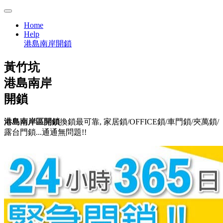
Home
Help
港島南岸開鎖
黃竹坑
港島南岸
開鎖
港島南岸區開鎖
換鎖最可靠, 家居鎖/OFFICE鎖/車門鎖/夾萬鎖/
露台門鎖...通通無問題!!