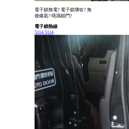
電子鎖無電? 電子鎖壞咗? 無
後備匙? 唔識鎖門?
電子鎖熱線
5114 5114