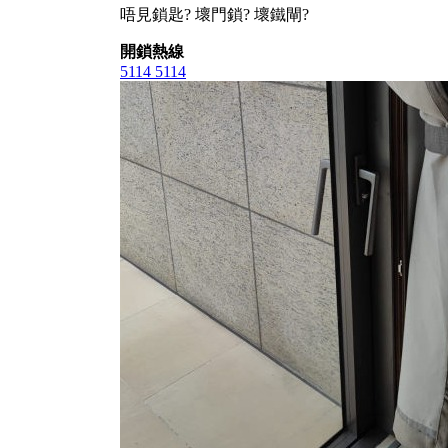
唔見鎖匙? 壞門鎖? 壞鐵閘?
開鎖熱線
5114 5114