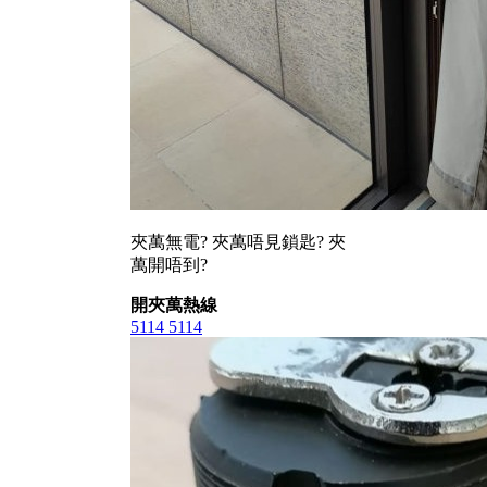
夾萬無電? 夾萬唔見鎖匙? 夾
萬開唔到?
開夾萬熱線
5114 5114