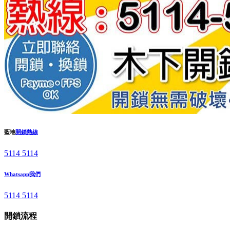
藍地
開鎖熱線
5114 5114
Whatsapp我們
5114 5114
開鎖流程