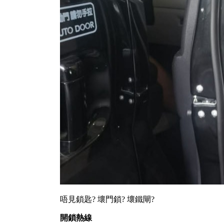
唔見鎖匙? 壞門鎖? 壞鐵閘?
開鎖熱線