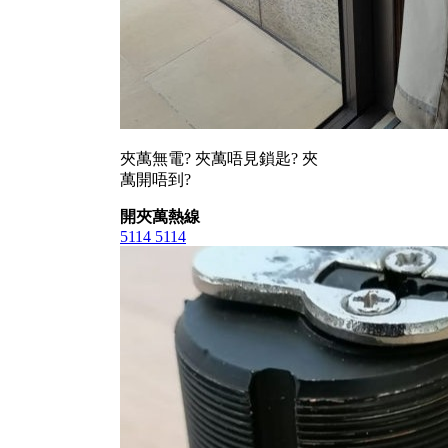
夾萬無電? 夾萬唔見鎖匙? 夾
萬開唔到?
開夾萬熱線
5114 5114