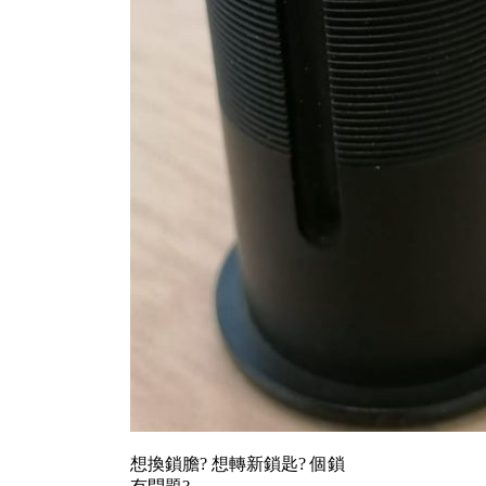
想換鎖膽? 想轉新鎖匙? 個鎖