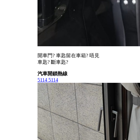
開車門? 車匙留在車箱? 唔見
車匙? 斷車匙?
汽車開鎖熱線
5114 5114