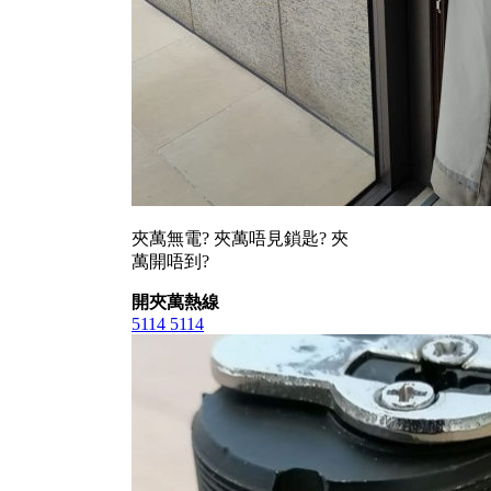
夾萬無電? 夾萬唔見鎖匙? 夾
萬開唔到?
開夾萬熱線
5114 5114