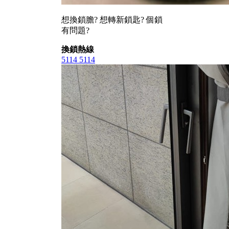
想換鎖膽? 想轉新鎖匙? 個鎖
有問題?
換鎖熱線
5114 5114