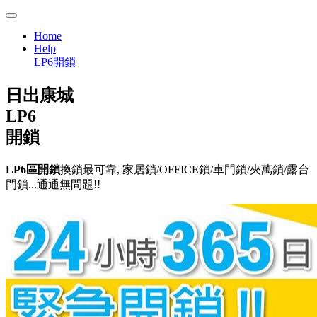
Home
Help
LP6開鎖
日出康城
LP6
開鎖
LP6區開鎖
換鎖最可靠, 家居鎖/OFFICE鎖/車門鎖/夾萬鎖/露台
門鎖...通通無問題!!