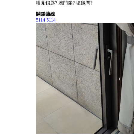
唔見鎖匙? 壞門鎖? 壞鐵閘?
開鎖熱線
5114 5114