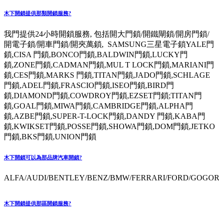
木下開鎖提供那類開鎖服務?
我門提供24小時開鎖服務, 包括開大門鎖/開鐵閘鎖/開房門鎖/
開電子鎖/開車門鎖/開夾萬鎖, SAMSUNG三星電子鎖YALE門
鎖,CISA 門鎖,BONCO門鎖,BALDWIN門鎖,LUCKY門
鎖,ZONE門鎖,CADMAN門鎖,MUL T LOCK門鎖,MARIANI門
鎖,CES門鎖,MARKS 門鎖,TITAN門鎖,JADO門鎖,SCHLAGE
門鎖,ADEL門鎖,FRASCIO門鎖,ISEO門鎖,BIRD門
鎖,DIAMOND門鎖,COWDROY門鎖,EZSET門鎖;TITAN門
鎖,GOAL門鎖,MIWA門鎖,CAMBRIDGE門鎖,ALPHA門
鎖,AZBE門鎖,SUPER-T-LOCK門鎖,DANDY 門鎖,KABA門
鎖,KWIKSET門鎖,POSSE門鎖,SHOWA門鎖,DOM門鎖,JETKO
門鎖,BKS門鎖,UNION門鎖
木下開鎖可以為那品牌汽車開鎖?
ALFA/AUDI/BENTLEY/BENZ/BMW/FERRARI/FORD/GOGORO
木下開鎖提供那區開鎖服務?