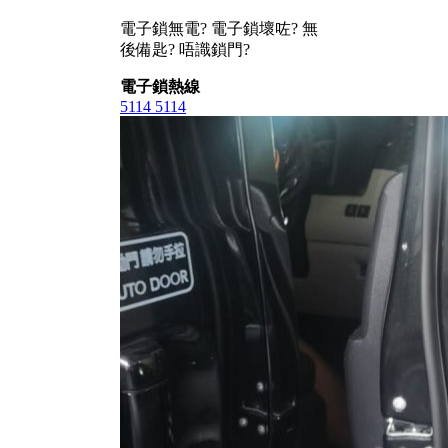
電子鎖無電? 電子鎖壞咗? 無
後備匙? 唔識鎖門?
電子鎖熱線
5114 5114