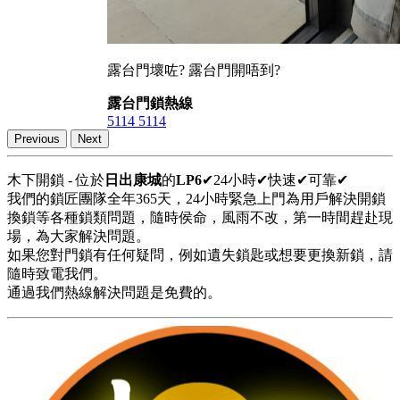
露台門壞咗? 露台門開唔到?
露台門鎖熱線
5114 5114
Previous
Next
木下開鎖 - 位於
日出康城
的
LP6
✔24小時✔快速✔可靠✔
我們的鎖匠團隊全年365天，24小時緊急上門為用戶解決開鎖
換鎖等各種鎖類問題，隨時侯命，風雨不改，第一時間趕赴現
場，為大家解決問題。
如果您對門鎖有任何疑問，例如遺失鎖匙或想要更換新鎖，請
隨時致電我們。
通過我們熱線解決問題是免費的。