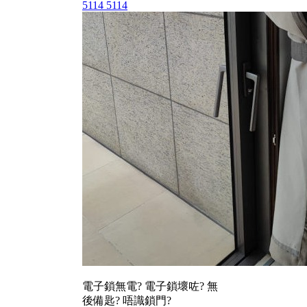
5114 5114
電子鎖無電? 電子鎖壞咗? 無
後備匙? 唔識鎖門?