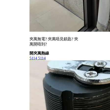
夾萬無電? 夾萬唔見鎖匙? 夾
萬開唔到?
開夾萬熱線
5114 5114