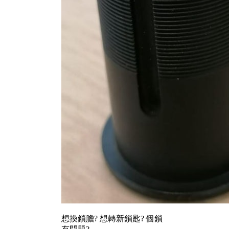
想換鎖膽? 想轉新鎖匙? 個鎖