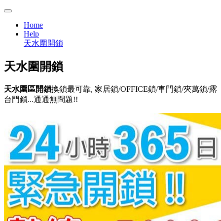
Home
Help
天水圍開鎖
天水圍
開鎖
天水圍區開鎖
換鎖最可靠, 家居鎖/OFFICE鎖/車門鎖/夾萬鎖/露
台門鎖...通通無問題!!