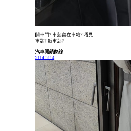
開車門? 車匙留在車箱? 唔見
車匙? 斷車匙?
汽車開鎖熱線
5114 5114