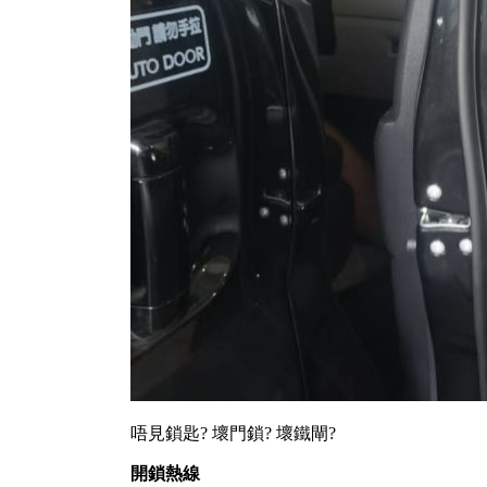
唔見鎖匙? 壞門鎖? 壞鐵閘?
開鎖熱線