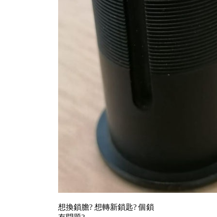
想換鎖膽? 想轉新鎖匙? 個鎖