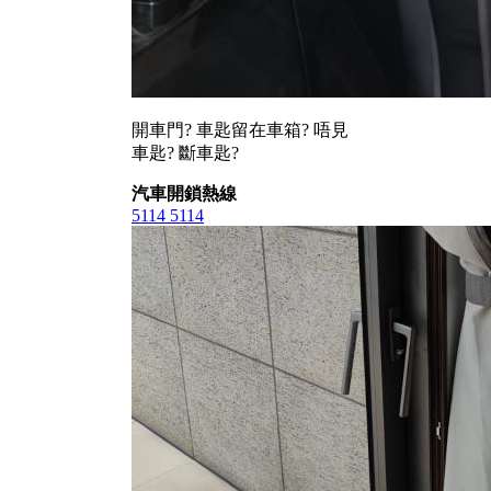
開車門? 車匙留在車箱? 唔見
車匙? 斷車匙?
汽車開鎖熱線
5114 5114