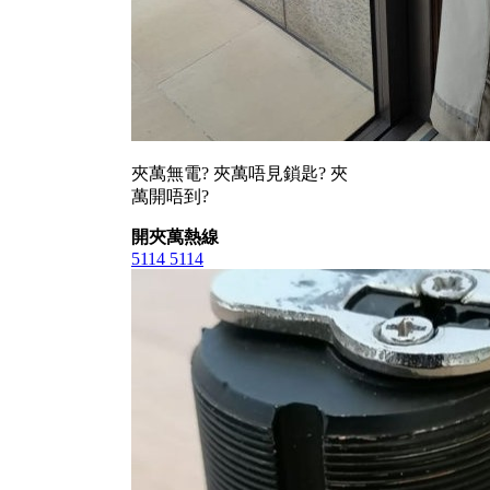
夾萬無電? 夾萬唔見鎖匙? 夾
萬開唔到?
開夾萬熱線
5114 5114