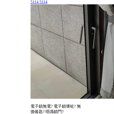
5114 5114
電子鎖無電? 電子鎖壞咗? 無
後備匙? 唔識鎖門?