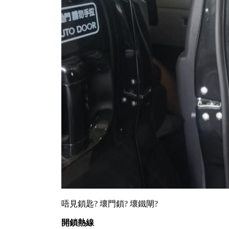
唔見鎖匙? 壞門鎖? 壞鐵閘?
開鎖熱線