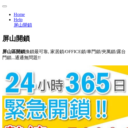
Home
Help
屏山開鎖
屏山
開鎖
屏山區開鎖
換鎖最可靠, 家居鎖/OFFICE鎖/車門鎖/夾萬鎖/露台
門鎖...通通無問題!!